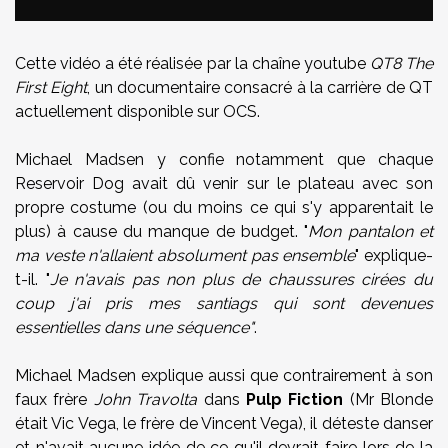
Cette vidéo a été réalisée par la chaîne youtube
QT8 The
First Eight
, un documentaire consacré à la carrière de QT
actuellement disponible sur OCS.
Michael Madsen y confie notamment que chaque
Reservoir Dog avait dû venir sur le plateau avec son
propre costume (ou du moins ce qui s'y apparentait le
plus) à cause du manque de budget. "
Mon pantalon et
ma veste n'allaient absolument pas ensemble
" explique-
t-il. "
Je n'avais pas non plus de chaussures cirées du
coup j'ai pris mes santiags qui sont devenues
essentielles dans une séquence"
.
Michael Madsen explique aussi que contrairement à son
faux frère
John Travolta
dans
Pulp Fiction
(Mr Blonde
était Vic Vega, le frère de Vincent Vega), il déteste danser
et n'avait aucune idée de ce qu'il devrait faire lors de la