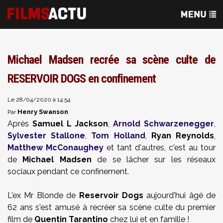
Michael Madsen recrée sa scène culte de
RESERVOIR DOGS en confinement
Le 28/04/2020 à 14:54
Henry Swanson
Par
Après
Samuel L Jackson
,
Arnold Schwarzenegger
,
Sylvester Stallone
,
Tom Holland
,
Ryan Reynolds
,
Matthew McConaughey
et tant d'autres, c'est au tour
de
Michael Madsen
de se lâcher sur les réseaux
sociaux pendant ce confinement.
L'ex Mr Blonde de
Reservoir Dogs
aujourd'hui âgé de
62 ans s'est amusé à recréer sa scène culte du premier
film de
Quentin Tarantino
chez lui et en famille !