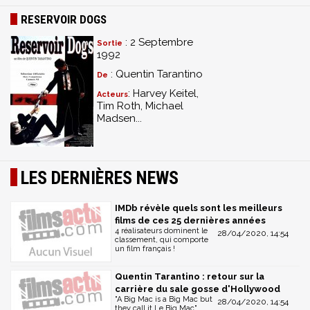
RESERVOIR DOGS
: 2 Septembre
Sortie
1992
: Quentin Tarantino
De
: Harvey Keitel,
Acteurs
Tim Roth, Michael
Madsen...
LES DERNIÈRES NEWS
IMDb révèle quels sont les meilleurs
films de ces 25 dernières années
4 réalisateurs dominent le
28/04/2020, 14:54
classement, qui comporte
un film français !
Quentin Tarantino : retour sur la
carrière du sale gosse d'Hollywood
"A Big Mac is a Big Mac but
28/04/2020, 14:54
they call it Le Big Mac"