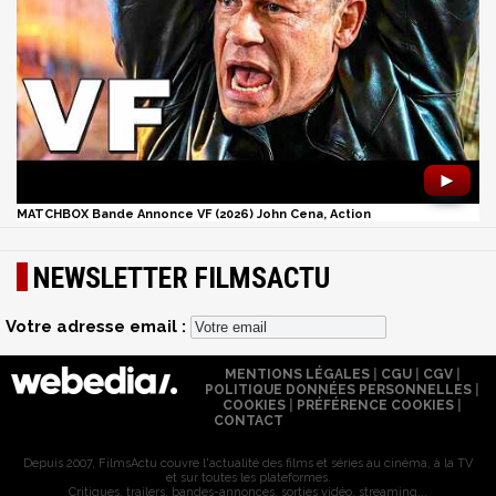
►
MATCHBOX Bande Annonce VF (2026) John Cena, Action
NEWSLETTER FILMSACTU
Votre adresse email :
MENTIONS LÉGALES
|
CGU
|
CGV
|
POLITIQUE DONNÉES PERSONNELLES
|
COOKIES
|
PRÉFÉRENCE COOKIES
|
CONTACT
Depuis 2007, FilmsActu couvre l'actualité des films et séries au cinéma, à la TV
et sur toutes les plateformes.
Critiques, trailers, bandes-annonces, sorties vidéo, streaming...