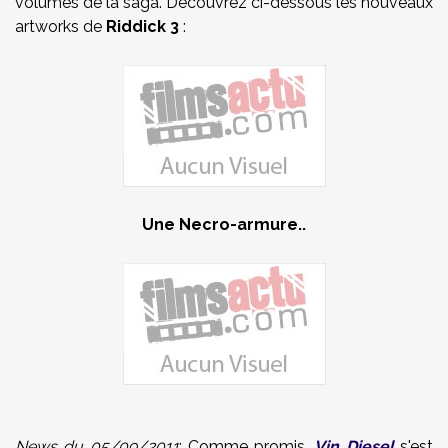
volumes de la saga. Découvrez ci-dessous les nouveaux
artworks de
Riddick 3
:
Une Necro-armure..
News du 05/09/2011
: Comme promis,
Vin Diesel
s'est