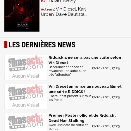
: David Twohy
De
: Vin Diesel, Karl
Acteurs
Urban, Dave Bautista...
LES DERNIÈRES NEWS
Riddick 4 ne sera pas une suite selon
Vin Diesel
Baboulinet annonce en
17/10/2011, 17:25
revanche une autre suite
très "attendue"
Vin Diesel annonce un nouveau film et
une série RIDDICK !
L'acteur est présent sur tous
17/10/2011, 17:25
les fronts
Premier Poster officiel de Riddick :
Dead Man Stalking
Avec une date de sortie en
17/10/2011, 17:25
bonus !