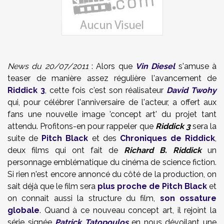
News du 20/07/2011
: Alors que
Vin Diesel
s'amuse à
teaser de manière assez régulière l'avancement de
Riddick 3
, cette fois c'est son réalisateur
David Twohy
qui, pour célébrer l'anniversaire de l'acteur, a offert aux
fans une nouvelle image 'concept art' du projet tant
attendu. Profitons-en pour rappeler que
Riddick 3
sera la
suite de
Pitch Black
et des
Chroniques de Riddick
,
deux films qui ont fait de
Richard B. Riddick
un
personnage emblématique du cinéma de science fiction.
Si rien n'est encore annoncé du côté de la production, on
sait déjà que le film sera
plus proche de Pitch Black
et
on connait aussi la structure du film,
son ossature
globale
. Quand à ce nouveau concept art, il rejoint la
série signée
Patrick Tatopoulos
en nous dévoilant une