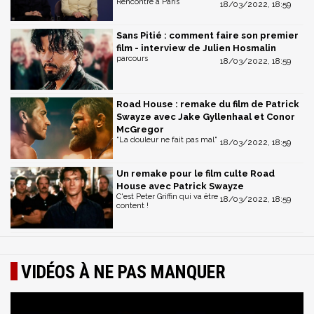
Rencontre à Paris
18/03/2022, 18:59
Sans Pitié : comment faire son premier
film - interview de Julien Hosmalin
parcours
18/03/2022, 18:59
Road House : remake du film de Patrick
Swayze avec Jake Gyllenhaal et Conor
McGregor
"La douleur ne fait pas mal"
18/03/2022, 18:59
Un remake pour le film culte Road
House avec Patrick Swayze
C'est Peter Griffin qui va être
18/03/2022, 18:59
content !
VIDÉOS À NE PAS MANQUER