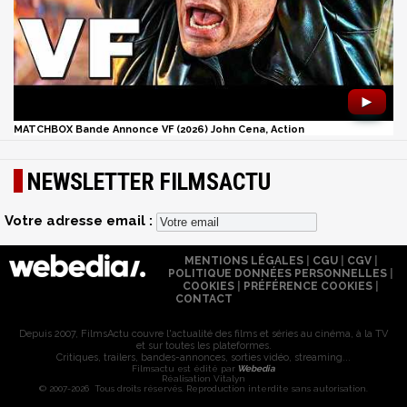
►
MATCHBOX Bande Annonce VF (2026) John Cena, Action
NEWSLETTER FILMSACTU
Votre adresse email :
MENTIONS LÉGALES
|
CGU
|
CGV
|
POLITIQUE DONNÉES PERSONNELLES
|
COOKIES
|
PRÉFÉRENCE COOKIES
|
CONTACT
Depuis 2007, FilmsActu couvre l'actualité des films et séries au cinéma, à la TV
et sur toutes les plateformes.
Critiques, trailers, bandes-annonces, sorties vidéo, streaming...
Filmsactu est édité par
Webedia
Réalisation Vitalyn
© 2007-2026 Tous droits réservés. Reproduction interdite sans autorisation.