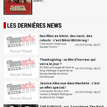
Biehn...
LES DERNIÈRES NEWS
Des filles en bikini, des nazis, des
robots : c'est Bikini Blitzkrieg !
C'est autre chose que
20/07/2009, 09:27
Sucker Punch !
Thanksgiving : un film d'horreur qui
verra le jour ?
Eli Roth envisage de faire le
20/07/2009, 09:27
long métrage inspiré de sa
fausse bande annonce
Grindhouse
Jessica Alba nue dans Machete : c'est
un effet spécial !
Une raison de plus d'en
20/07/2009, 09:27
vouloir à Robert Rodriguez :
la preuve en image
THE FURIOUS : oui, il surclasse The Raid