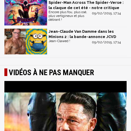
Spider-Man Across The Spider-Verse :
la claque de cet été - notre critique
Encore plus fou, plus osé,
05/02/2015, 17:14
plus vertigineux et plus
délirant !
Jean-Claude Van Damme dans les
Minions 2 : la bande-annonce JCVD
Jean-Clawed !
05/02/2015, 17:14
VIDÉOS À NE PAS MANQUER