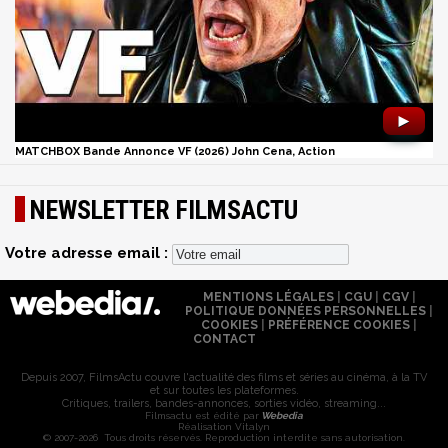
►
MATCHBOX Bande Annonce VF (2026) John Cena, Action
NEWSLETTER FILMSACTU
Votre adresse email :
MENTIONS LÉGALES
|
CGU
|
CGV
|
POLITIQUE DONNÉES PERSONNELLES
|
COOKIES
|
PRÉFÉRENCE COOKIES
|
CONTACT
Depuis 2007, FilmsActu couvre l'actualité des films et séries au cinéma, à la TV
et sur toutes les plateformes.
Critiques, trailers, bandes-annonces, sorties vidéo, streaming...
Filmsactu est édité par
Webedia
Réalisation Vitalyn
© 2007-2026 Tous droits réservés. Reproduction interdite sans autorisation.