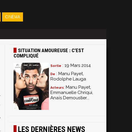
CINÉMA
SITUATION AMOUREUSE : C'EST
COMPLIQUÉ
: 19 Mars 2014
Sortie
: Manu Payet,
De
Rodolphe Lauga
: Manu Payet,
Acteurs
n
Emmanuelle Chriqui,
r
Anaïs Demoustier...
a
z
e
,
LES DERNIÈRES NEWS
r