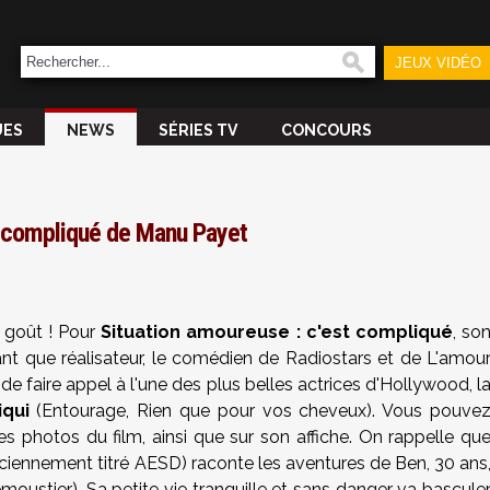
JEUX VIDÉO
UES
NEWS
SÉRIES TV
CONCOURS
t compliqué de Manu Payet
goût ! Pour
Situation amoureuse : c'est compliqué
, so
nt que réalisateur, le comédien de Radiostars et de L'amou
de faire appel à l'une des plus belles actrices d'Hollywood, l
qui
(Entourage, Rien que pour vos cheveux). Vous pouve
es photos du film, ainsi que sur son affiche. On rappelle qu
ciennement titré AESD) raconte les aventures de Ben, 30 ans
emoustier). Sa petite vie tranquille et sans danger va bascule