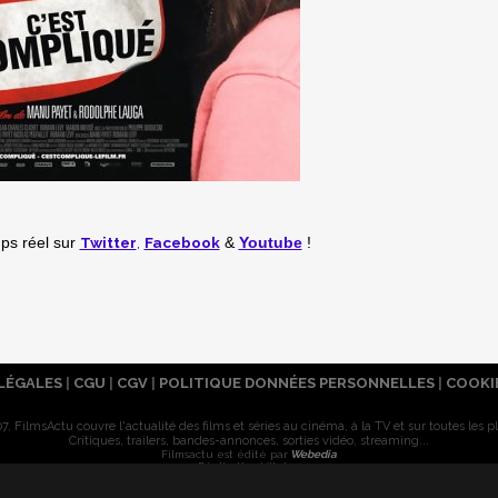
Twitter
,
Facebook
mps réel
sur
&
Youtube
!
LÉGALES
|
CGU
|
CGV
|
POLITIQUE DONNÉES PERSONNELLES
|
COOKI
7, FilmsActu couvre l'actualité des films et séries au cinéma, à la TV et sur toutes les p
Critiques, trailers, bandes-annonces, sorties vidéo, streaming...
Filmsactu est édité par
Webedia
Réalisation Vitalyn
© 2007-2026 Tous droits réservés. Reproduction interdite sans autorisation.