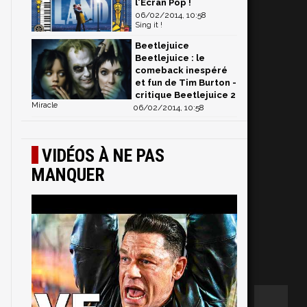
l'Ecran Pop !
06/02/2014, 10:58
Sing it !
Beetlejuice
Beetlejuice : le
comeback inespéré
et fun de Tim Burton -
critique Beetlejuice 2
Miracle
06/02/2014, 10:58
VIDÉOS À NE PAS
MANQUER