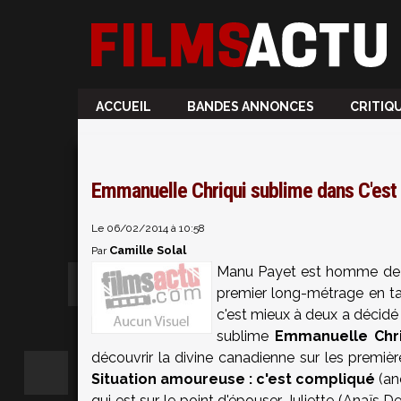
ACCUEIL
BANDES ANNONCES
CRITIQ
Emmanuelle Chriqui sublime dans C'es
Le 06/02/2014 à 10:58
Camille Solal
Par
Manu Payet est homme de 
premier long-métrage en ta
c'est mieux à deux a décidé 
sublime
Emmanuelle Chri
découvrir la divine canadienne sur les premièr
Situation amoureuse : c'est compliqué
(an
qui est sur le point d'épouser Juliette (Anaïs D