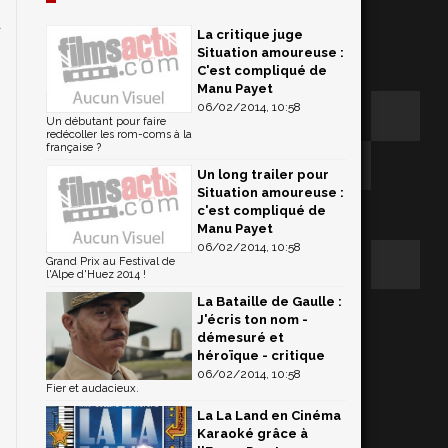
u
La critique juge
n
Situation amoureuse :
n
C'est compliqué de
Manu Payet
06/02/2014, 10:58
Un débutant pour faire
redécoller les rom-coms à la
française ?
Un long trailer pour
Situation amoureuse :
c'est compliqué de
Manu Payet
06/02/2014, 10:58
Grand Prix au Festival de
l'Alpe d'Huez 2014 !
La Bataille de Gaulle :
J'écris ton nom -
démesuré et
héroïque - critique
06/02/2014, 10:58
Fier et audacieux.
La La Land en Cinéma
Karaoké grâce à