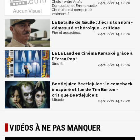
Choisir entre Anaïs
24/02/2014, 12:20
Demoustier et Emmanuelle
Chriqui, c'est compliqué,
vraiment ?
La Bataille de Gaulle : J'écris ton nom -
démesuré et héroïque - critique
Fier et audacieux.
24/02/2014, 12:20
La La Land en Cinéma Karaoké grâce à
l'Ecran Pop !
Sing it !
24/02/2014, 12:20
Beetlejuice Beetlejuice : le comeback
inespéré et fun de Tim Burton -
critique Beetlejuice 2
Miracle
24/02/2014, 12:20
VIDÉOS À NE PAS MANQUER