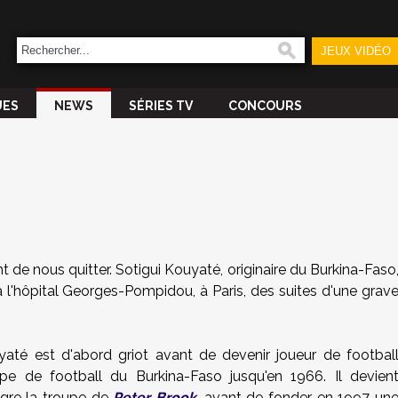
JEUX VIDÉO
UES
NEWS
SÉRIES TV
CONCOURS
nt de nous quitter. Sotigui Kouyaté, originaire du Burkina-Faso
 à l'hôpital Georges-Pompidou, à Paris, des suites d'une grav
uyaté est d'abord griot avant de devenir joueur de footbal
quipe de football du Burkina-Faso jusqu'en 1966. Il devien
ègre la troupe de
Peter Brook
, avant de fonder en 1997 un