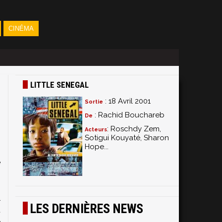
CINÉMA
LITTLE SENEGAL
: 18 Avril 2001
Sortie
: Rachid Bouchareb
De
: Roschdy Zem,
Acteurs
Sotigui Kouyaté, Sharon
Hope...
,
e
l
LES DERNIÈRES NEWS
t
e