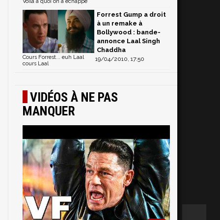
Voilà à quoi on a échappé
Forrest Gump a droit
à un remake à
Bollywood : bande-
annonce Laal Singh
Chaddha
Cours Forrest... euh Laal
19/04/2010, 17:50
cours Laal
VIDÉOS À NE PAS
MANQUER