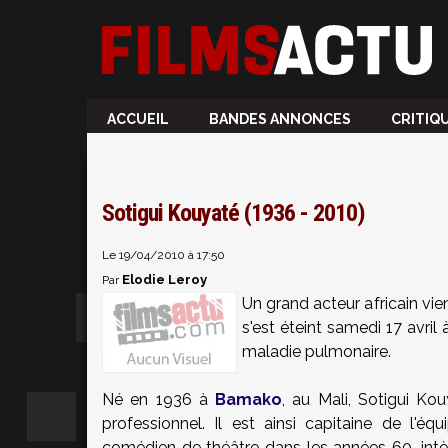
ACCUEIL
BANDES ANNONCES
CRITIQ
Sotigui Kouyaté (1936 - 2010)
Le 19/04/2010 à 17:50
Elodie Leroy
Par
Un grand acteur africain vie
s'est éteint samedi 17 avril
maladie pulmonaire.
Né en 1936 à
Bamako
, au Mali, Sotigui Ko
professionnel. Il est ainsi capitaine de l'é
comédien de théâtre dans les années 60, int