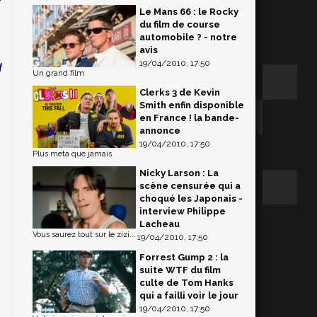
Le Mans 66 : le Rocky
du film de course
automobile ? - notre
i
avis
19/04/2010, 17:50
d
Un grand film
s
Clerks 3 de Kevin
e
Smith enfin disponible
en France ! la bande-
annonce
s
19/04/2010, 17:50
Plus meta que jamais
Nicky Larson : La
scène censurée qui a
choqué les Japonais -
interview Philippe
Lacheau
Vous saurez tout sur le zizi...
19/04/2010, 17:50
Forrest Gump 2 : la
suite WTF du film
culte de Tom Hanks
qui a failli voir le jour
19/04/2010, 17:50