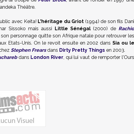
e Mandeka Théâtre.
ublic avec Keita!
L'héritage du Griot
(1994) de son fils Dan
ar Sissoko mais aussi
Little Sénégal
(2000) de
Rachi
son personnage quitte son Afrique natale pour retrouver le
aux Etats-Unis. On le revoit ensuite en 2002 dans
Sia ou l
 chez
Stephen Frears
dans
Dirty Pretty Things
en 2003.
uchareb
dans
London River
, qui lui vaut de remporter l'Our