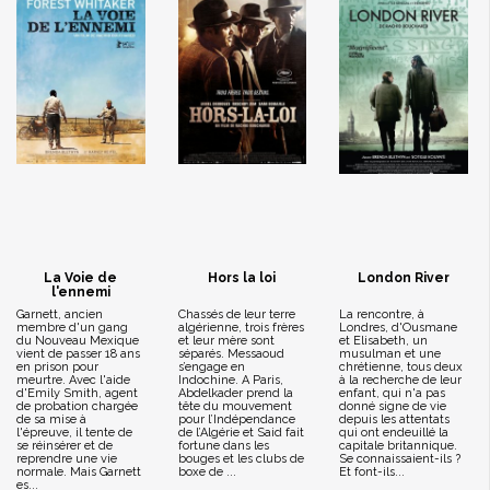
La Voie de
Hors la loi
London River
l'ennemi
Garnett, ancien
Chassés de leur terre
La rencontre, à
membre d'un gang
algérienne, trois frères
Londres, d'Ousmane
du Nouveau Mexique
et leur mère sont
et Elisabeth, un
vient de passer 18 ans
séparés. Messaoud
musulman et une
en prison pour
s’engage en
chrétienne, tous deux
meurtre. Avec l'aide
Indochine. A Paris,
à la recherche de leur
d'Emily Smith, agent
Abdelkader prend la
enfant, qui n'a pas
de probation chargée
tête du mouvement
donné signe de vie
de sa mise à
pour l’Indépendance
depuis les attentats
l'épreuve, il tente de
de l’Algérie et Said fait
qui ont endeuillé la
se réinsérer et de
fortune dans les
capitale britannique.
reprendre une vie
bouges et les clubs de
Se connaissaient-ils ?
normale. Mais Garnett
boxe de ...
Et font-ils...
es...