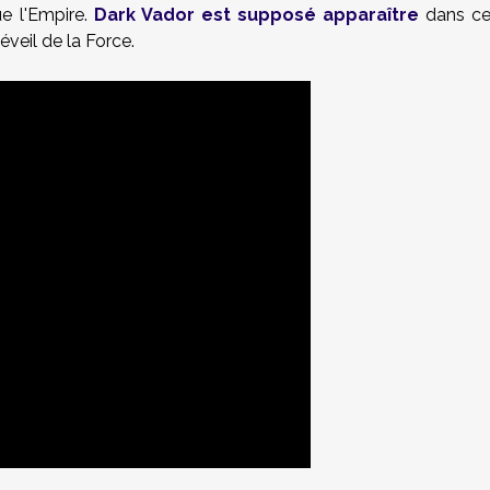
ue l'Empire.
Dark Vador est supposé apparaître
dans c
eil de la Force.