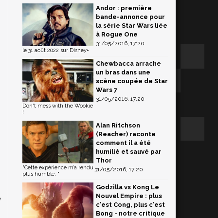
Andor : première
bande-annonce pour
la série Star Wars liée
à Rogue One
31/05/2016, 17:20
le 31 août 2022 sur Disney+
Chewbacca arrache
un bras dans une
scène coupée de Star
Wars 7
31/05/2016, 17:20
Don't mess with the Wookie
!
Alan Ritchson
(Reacher) raconte
comment il a été
humilié et sauvé par
Thor
"Cette expérience m’a rendu
31/05/2016, 17:20
plus humble. "
Godzilla vs Kong Le
Nouvel Empire : plus
u
c'est Cong, plus c'est
Bong - notre critique