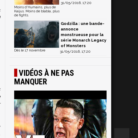
31/05/2016, 17:20
Moins d'Humains, plus de
s
Kaijus. Moins de blabla, plus
de fights.
J
Godzilla : une bande-
annonce
monstrueuse pour la
série Monarch Legacy
of Monsters
Dès le 17 novembre
31/05/2016, 17:20
VIDÉOS À NE PAS
MANQUER
s
e
r
e
u