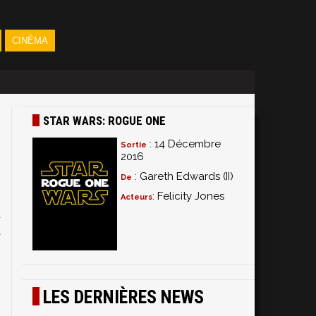
CINÉMA
STAR WARS: ROGUE ONE
: 14 Décembre
Sortie
2016
: Gareth Edwards (II)
De
: Felicity Jones
Acteurs
u
u
LES DERNIÈRES NEWS