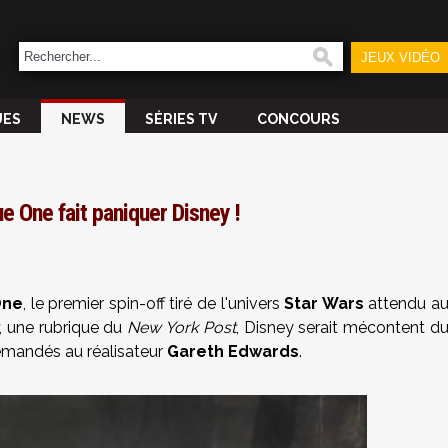
JEUX VIDÉO
UES
NEWS
SÉRIES TV
CONCOURS
e One fait paniquer Disney !
One
, le premier spin-off tiré de l'univers
Star Wars
attendu a
, une rubrique du
New York Post
, Disney serait mécontent d
emandés au réalisateur
Gareth Edwards
.