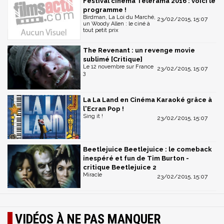
Festival cinéma Télérama 2016 : voici le
programme !
Birdman, La Loi du Marché,
23/02/2015, 15:07
un Woody Allen : le ciné à
tout petit prix
The Revenant : un revenge movie
sublimé [Critique]
Le 12 novembre sur France
23/02/2015, 15:07
3
La La Land en Cinéma Karaoké grâce à
l'Ecran Pop !
Sing it !
23/02/2015, 15:07
Beetlejuice Beetlejuice : le comeback
inespéré et fun de Tim Burton -
critique Beetlejuice 2
Miracle
23/02/2015, 15:07
VIDÉOS À NE PAS MANQUER