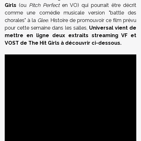
Girls
(ou
Pitch Perfect
en VO) qui pourrait être décrit
comme une comédie musicale version "battle des
chorales" à la
Glee.
Histoire de promouvoir ce film prévu
pour cette semaine dans les salles,
Universal vient de
mettre en ligne deux extraits streaming VF et
VOST de The Hit Girls à découvrir ci-dessous.