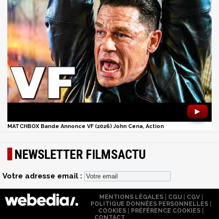
►
MATCHBOX Bande Annonce VF (2026) John Cena, Action
NEWSLETTER FILMSACTU
Votre adresse email :
MENTIONS LÉGALES
|
CGU
|
CGV
|
POLITIQUE DONNÉES PERSONNELLES
|
COOKIES
|
PRÉFÉRENCE COOKIES
|
CONTACT