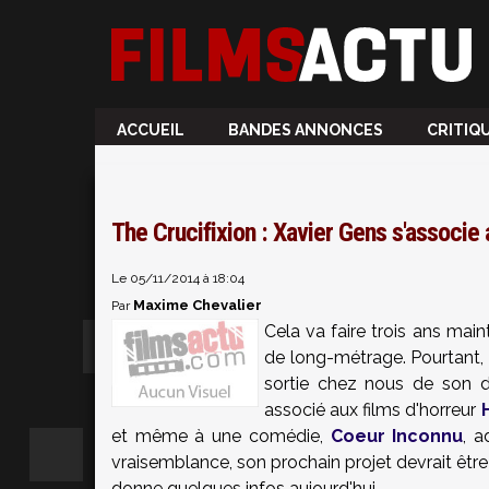
ACCUEIL
BANDES ANNONCES
CRITIQ
The Crucifixion : Xavier Gens s'associe
Le 05/11/2014 à 18:04
Maxime Chevalier
Par
Cela va faire trois ans mai
de long-métrage. Pourtant, 
sortie chez nous de son d
associé aux films d'horreur
et même à une comédie,
Coeur Inconnu
, 
vraisemblance, son prochain projet devrait être 
donne quelques infos aujourd'hui.