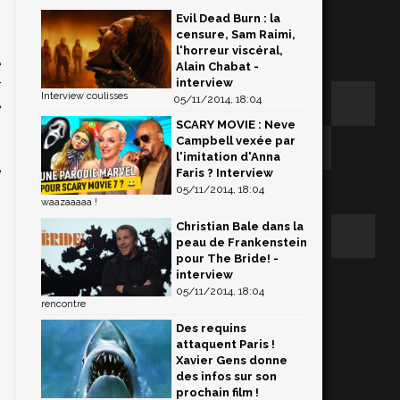
Evil Dead Burn : la
censure, Sam Raimi,
n
l'horreur viscéral,
e
Alain Chabat -
interview
r
Interview coulisses
05/11/2014, 18:04
e
SCARY MOVIE : Neve
n
Campbell vexée par
s
l'imitation d'Anna
e
Faris ? Interview
05/11/2014, 18:04
waazaaaaa !
Christian Bale dans la
peau de Frankenstein
pour The Bride! -
interview
05/11/2014, 18:04
rencontre
Des requins
attaquent Paris !
Xavier Gens donne
des infos sur son
prochain film !