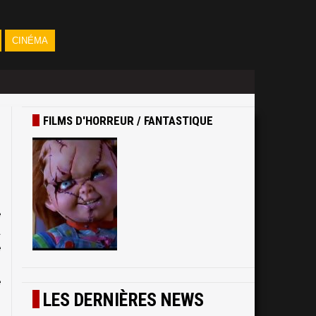
CINÉMA
FILMS D'HORREUR / FANTASTIQUE
é
a
é
s
e
LES DERNIÈRES NEWS
s