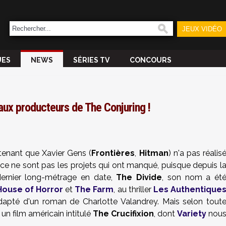
JEUX VIDÉO
UES
NEWS
SÉRIES TV
CONCOURS
 aux producteurs de The Conjuring !
ntenant que Xavier Gens (
Frontières
,
Hitman
) n'a pas réalis
ce ne sont pas les projets qui ont manqué, puisque depuis l
ernier long-métrage en date,
The Divide
, son nom a ét
House of Horror
et
The Farm
, au thriller
Les Authentique
adapté d'un roman de Charlotte Valandrey. Mais selon tout
un film américain intitulé
The Crucifixion
, dont
Variety
nou