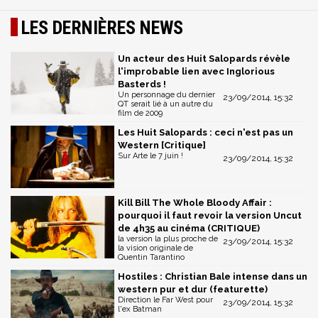
LES DERNIÈRES NEWS
Un acteur des Huit Salopards révèle
l'improbable lien avec Inglorious
Basterds !
Un personnage du dernier
23/09/2014, 15:32
QT serait lié à un autre du
film de 2009
Les Huit Salopards : ceci n'est pas un
Western [Critique]
Sur Arte le 7 juin !
23/09/2014, 15:32
Kill Bill The Whole Bloody Affair :
pourquoi il faut revoir la version Uncut
de 4h35 au cinéma (CRITIQUE)
la version la plus proche de
23/09/2014, 15:32
la vision originale de
Quentin Tarantino
Hostiles : Christian Bale intense dans un
western pur et dur (featurette)
Direction le Far West pour
23/09/2014, 15:32
l'ex Batman