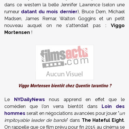
dans ce western la belle Jennifer Lawrence (selon une
rumeur
datant du mois dernier
), Bruce Dern, Michael
Madsen, James Remar, Walton Goggins et un petit
nouveau auquel on ne s'attendait pas :
Viggo
Mortensen
!
Viggo Mortensen bientôt chez Quentin tarantino ?
Le
NYDailyNews
nous apprend en effet que le
comédien que l'on verra bientôt dans
Loin des
hommes
serait en négociations avancées pour jouer "
un
impitoyable leader de bande
" dans
The Hateful Eight
.
On rappelle que ce film prévu pour fin 2015 au cinéma se