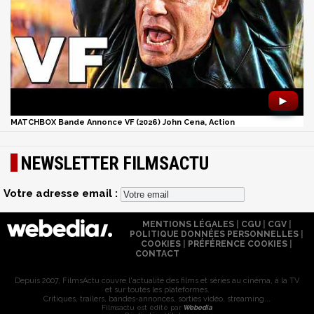
►
MATCHBOX Bande Annonce VF (2026) John Cena, Action
NEWSLETTER FILMSACTU
Votre adresse email :
MENTIONS LÉGALES
|
CGU
|
CGV
|
POLITIQUE DONNÉES PERSONNELLES
|
COOKIES
|
PRÉFÉRENCE COOKIES
|
CONTACT
Depuis 2007, FilmsActu couvre l'actualité des films et séries au cinéma, à la TV
et sur toutes les plateformes.
Critiques, trailers, bandes-annonces, sorties vidéo, streaming...
Filmsactu est édité par
Webedia