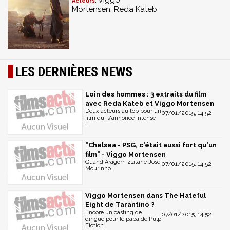
: Viggo
Acteurs
Mortensen, Reda Kateb
LES DERNIÈRES NEWS
Loin des hommes : 3 extraits du film
avec Reda Kateb et Viggo Mortensen
Deux acteurs au top pour un
07/01/2015, 14:52
film qui s'annonce intense
...
"Chelsea - PSG, c'était aussi fort qu'un
film" - Viggo Mortensen
Quand Aragorn zlatane José
07/01/2015, 14:52
Mourinho...
Viggo Mortensen dans The Hateful
Eight de Tarantino ?
Encore un casting de
07/01/2015, 14:52
dingue pour le papa de Pulp
Fiction !