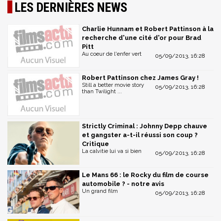
LES DERNIÈRES NEWS
Charlie Hunnam et Robert Pattinson à la
recherche d'une cité d'or pour Brad
Pitt
Au coeur de l'enfer vert
05/09/2013, 16:28
Robert Pattinson chez James Gray !
Still a better movie story
05/09/2013, 16:28
than Twilight ...
Strictly Criminal : Johnny Depp chauve
et gangster a-t-il réussi son coup ?
Critique
La calvitie lui va si bien
05/09/2013, 16:28
Le Mans 66 : le Rocky du film de course
automobile ? - notre avis
Un grand film
05/09/2013, 16:28