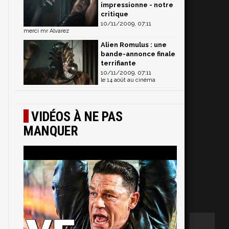
impressionne - notre
critique
10/11/2009, 07:11
merci mr Alvarez
Alien Romulus : une
bande-annonce finale
terrifiante
10/11/2009, 07:11
le 14 août au cinéma
VIDÉOS À NE PAS
MANQUER