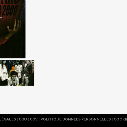
LÉGALES
|
CGU
|
CGV
|
POLITIQUE DONNÉES PERSONNELLES
|
COOKI