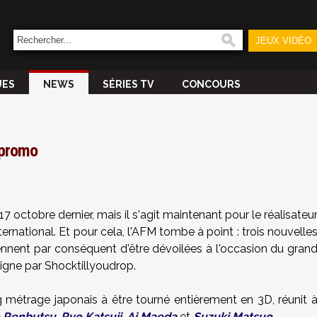
JEUX VIDÉO
UES
NEWS
SÉRIES TV
CONCOURS
 promo
 17 octobre dernier, mais il s'agit maintenant pour le réalisateu
ternational. Et pour cela, l'AFM tombe à point : trois nouvelle
ennent par conséquent d'être dévoilées à l'occasion du gran
ligne par
Shocktillyoudrop
.
ng métrage japonais à être tourné entièrement en 3D, réunit 
 Renbutsu
,
Ryo Katsuji
,
Ai Maeda
et
Suzuki Matsuo
.