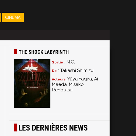
CINÉMA
THE SHOCK LABYRINTH
: N.C.
Sortie
: Takashi Shimizu
De
: Yûya Yagira, Ai
Acteurs
Maeda, Misako
Renbutsu...
r
s
d
LES DERNIÈRES NEWS
à