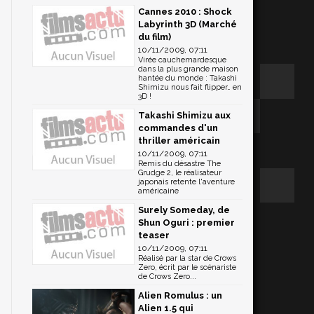
Cannes 2010 : Shock
Labyrinth 3D (Marché
du film)
10/11/2009, 07:11
Virée cauchemardesque
dans la plus grande maison
hantée du monde : Takashi
Shimizu nous fait flipper… en
3D !
Takashi Shimizu aux
commandes d'un
thriller américain
10/11/2009, 07:11
Remis du désastre The
Grudge 2, le réalisateur
japonais retente l'aventure
américaine
Surely Someday, de
Shun Oguri : premier
teaser
10/11/2009, 07:11
Réalisé par la star de Crows
Zero, écrit par le scénariste
de Crows Zero...
Alien Romulus : un
Alien 1.5 qui