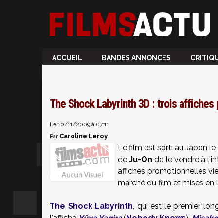
ACCUEIL
BANDES ANNONCES
CRITIQ
The Shock Labyrinth 3D : trois affiches
Le 10/11/2009 à 07:11
Caroline Leroy
Par
Le film est sorti au Japon le
de
Ju-On
de le vendre à l'in
affiches promotionnelles vi
marché du film et mises en 
The Shock Labyrinth
, qui est le premier lo
l'affiche
Yûya Yagira
(
Nobody Knows
),
Misako