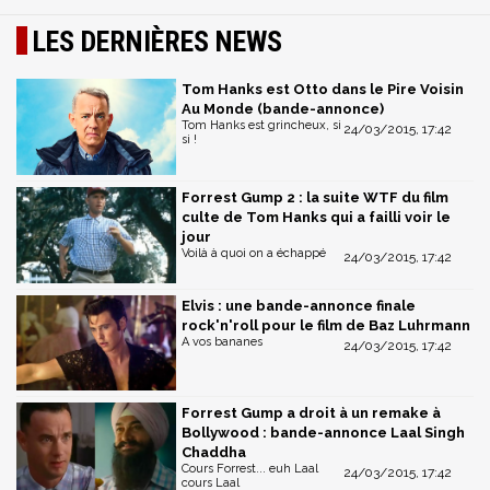
LES DERNIÈRES NEWS
Tom Hanks est Otto dans le Pire Voisin
Au Monde (bande-annonce)
Tom Hanks est grincheux, si
24/03/2015, 17:42
si !
Forrest Gump 2 : la suite WTF du film
culte de Tom Hanks qui a failli voir le
jour
Voilà à quoi on a échappé
24/03/2015, 17:42
Elvis : une bande-annonce finale
rock'n'roll pour le film de Baz Luhrmann
A vos bananes
24/03/2015, 17:42
Forrest Gump a droit à un remake à
Bollywood : bande-annonce Laal Singh
Chaddha
Cours Forrest... euh Laal
24/03/2015, 17:42
cours Laal