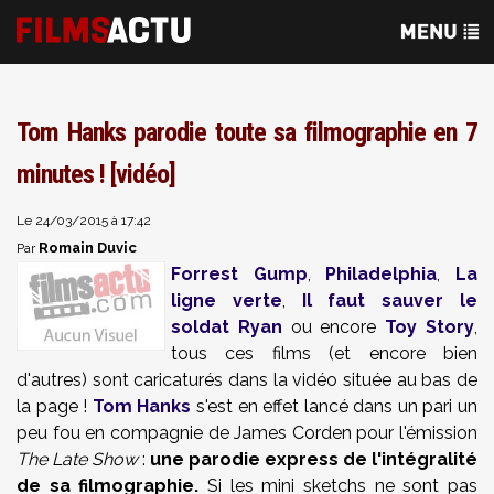
Tom Hanks parodie toute sa filmographie en 7
minutes ! [vidéo]
Le 24/03/2015 à 17:42
Romain Duvic
Par
Forrest Gump
,
Philadelphia
,
La
ligne verte
,
Il faut sauver le
soldat Ryan
ou encore
Toy Story
,
tous ces films (et encore bien
d'autres) sont caricaturés dans la vidéo située au bas de
la page !
Tom Hanks
s'est en effet lancé dans un pari un
peu fou en compagnie de James Corden pour l'émission
The Late Show
:
une parodie express de l'intégralité
de sa filmographie.
Si les mini sketchs ne sont pas