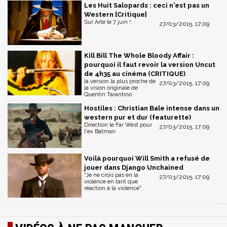
Les Huit Salopards : ceci n'est pas un
Western [Critique]
Sur Arte le 7 juin !
27/03/2015, 17:09
Kill Bill The Whole Bloody Affair :
pourquoi il faut revoir la version Uncut
de 4h35 au cinéma (CRITIQUE)
la version la plus proche de
27/03/2015, 17:09
la vision originale de
Quentin Tarantino
Hostiles : Christian Bale intense dans un
western pur et dur (featurette)
Direction le Far West pour
27/03/2015, 17:09
l'ex Batman
Voilà pourquoi Will Smith a refusé de
jouer dans Django Unchained
"Je ne crois pas en la
27/03/2015, 17:09
violence en tant que
réaction à la violence"