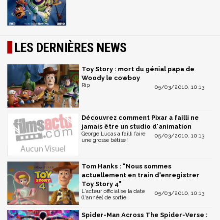
LES DERNIÈRES NEWS
Toy Story : mort du génial papa de
Woody le cowboy
Rip
05/03/2010, 10:13
Découvrez comment Pixar a failli ne
jamais être un studio d'animation
George Lucas a failli faire
05/03/2010, 10:13
une grosse bêtise !
Tom Hanks : "Nous sommes
actuellement en train d'enregistrer
Toy Story 4"
L'acteur officialise la date
05/03/2010, 10:13
(l'année) de sortie
Spider-Man Across The Spider-Verse :