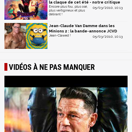
la claque de cet été - notre critique
Encore plus fou, plus osé,
05/03/2010, 10:13
plus vertigineux et plus
délirant !
Jean-Claude Van Damme dans les
Minions 2 : la bande-annonce JCVD
Jean-Clawed !
05/03/2010, 10:13
VIDÉOS À NE PAS MANQUER