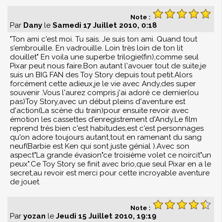
Note :
Par
Dany
le
Samedi 17 Juillet 2010, 0:18
"Ton ami c'est moi. Tu sais. Je suis ton ami. Quand tout
s'embrouille. En vadrouille. Loin très loin de ton lit
douillet" En voila une superbe trilogie(fin),comme seul
Pixar peut nous faire.Bon autant l'avouer tout de suite,je
suis un BIG FAN des Toy Story depuis tout petit.Alors
forcément cette adieux,je le vie avec Andy,des super
souvenir .Vous l'aurez compris j'ai adoré ce dernier(ou
pas)Toy Story,avec un début pleins d'aventure est
d'action(La scène du train)pour ensuite revoir avec
émotion les cassettes d'enregistrement d'Andy.Le film
reprend très bien c'est habitudes,est c'est personnages
qu'on adore toujours autant,tout en ramenant du sang
neuf(Barbie est Ken qui sont juste génial ).Avec son
aspect"La grande évasion"ce troisième volet ce noircit"un
peux".Ce Toy Story se finit avec brio,que seul Pixar en a le
secret,au revoir est merci pour cette incroyable aventure
de jouet.
Note :
Par
yozan
le
Jeudi 15 Juillet 2010, 19:19