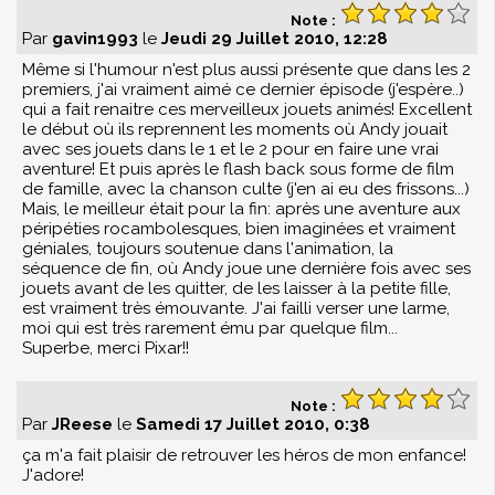
Note :
Par
gavin1993
le
Jeudi 29 Juillet 2010, 12:28
Même si l'humour n'est plus aussi présente que dans les 2
premiers, j'ai vraiment aimé ce dernier épisode (j'espère..)
qui a fait renaitre ces merveilleux jouets animés! Excellent
le début où ils reprennent les moments où Andy jouait
avec ses jouets dans le 1 et le 2 pour en faire une vrai
aventure! Et puis après le flash back sous forme de film
de famille, avec la chanson culte (j'en ai eu des frissons...)
Mais, le meilleur était pour la fin: après une aventure aux
péripéties rocambolesques, bien imaginées et vraiment
géniales, toujours soutenue dans l'animation, la
séquence de fin, où Andy joue une dernière fois avec ses
jouets avant de les quitter, de les laisser à la petite fille,
est vraiment très émouvante. J'ai failli verser une larme,
moi qui est très rarement ému par quelque film...
Superbe, merci Pixar!!
Note :
Par
JReese
le
Samedi 17 Juillet 2010, 0:38
ça m'a fait plaisir de retrouver les héros de mon enfance!
J'adore!