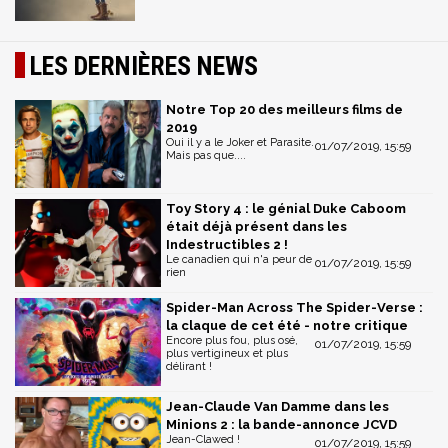
LES DERNIÈRES NEWS
Notre Top 20 des meilleurs films de
2019
Oui il y a le Joker et Parasite.
01/07/2019, 15:59
Mais pas que....
Toy Story 4 : le génial Duke Caboom
était déjà présent dans les
Indestructibles 2 !
Le canadien qui n'a peur de
01/07/2019, 15:59
rien
Spider-Man Across The Spider-Verse :
la claque de cet été - notre critique
Encore plus fou, plus osé,
01/07/2019, 15:59
plus vertigineux et plus
délirant !
Jean-Claude Van Damme dans les
Minions 2 : la bande-annonce JCVD
Jean-Clawed !
01/07/2019, 15:59