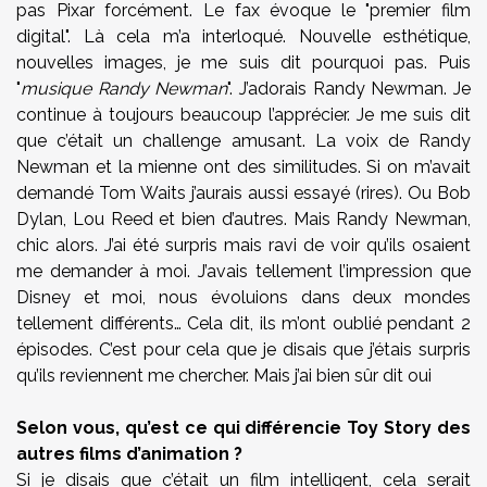
pas Pixar forcément. Le fax évoque le "premier film
digital". Là cela m’a interloqué. Nouvelle esthétique,
nouvelles images, je me suis dit pourquoi pas. Puis
"
musique Randy Newman
". J’adorais Randy Newman. Je
continue à toujours beaucoup l’apprécier. Je me suis dit
que c’était un challenge amusant. La voix de Randy
Newman et la mienne ont des similitudes. Si on m’avait
demandé Tom Waits j’aurais aussi essayé (rires). Ou Bob
Dylan, Lou Reed et bien d’autres. Mais Randy Newman,
chic alors. J’ai été surpris mais ravi de voir qu’ils osaient
me demander à moi. J’avais tellement l’impression que
Disney et moi, nous évoluions dans deux mondes
tellement différents… Cela dit, ils m’ont oublié pendant 2
épisodes. C’est pour cela que je disais que j’étais surpris
qu’ils reviennent me chercher. Mais j’ai bien sûr dit oui
Selon vous, qu’est ce qui différencie Toy Story des
autres films d’animation ?
Si je disais que c’était un film intelligent, cela serait