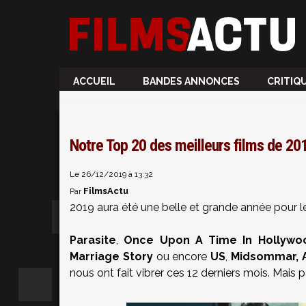
ACCUEIL
BANDES ANNONCES
CRITIQ
Notre Top 20 des meilleurs films de 20
Le 26/12/2019 à 13:32
FilmsActu
Par
2019 aura été une belle et grande année pour 
Parasite
,
Once Upon A Time In Hollywo
Marriage Story
ou encore
US
,
Midsommar, A
nous ont fait vibrer ces 12 derniers mois. Mais p