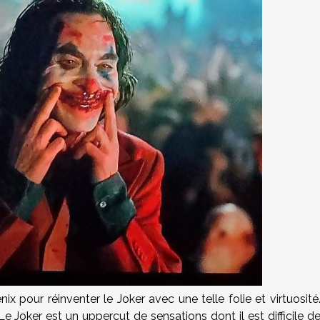
x pour réinventer le Joker avec une telle folie et virtuosité
e Joker est un uppercut de sensations dont il est difficile d