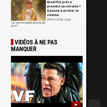
Brad Pitt prêt à
prendre sa retraite ?
s
Il pense à arrêter le
cinéma
26/12/2019, 13:32
"Je me considère proche de
la fin"
VIDÉOS À NE PAS
MANQUER
►