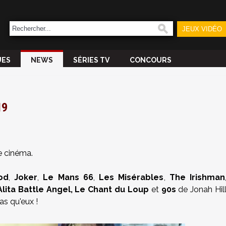
JEUX VIDÉO
UES
NEWS
SÉRIES TV
CONCOURS
19
le cinéma.
od
,
Joker
,
Le Mans 66
,
Les Misérables
,
The Irishman
lita Battle Angel, Le Chant du Loup
et
90s
de Jonah Hil
as qu'eux !