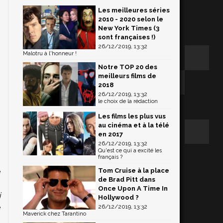
Les meilleures séries
2010 - 2020 selon le
New York Times (3
sont françaises !)
26/12/2019, 13:32
Malotru à l'honneur !
Notre TOP 20 des
meilleurs films de
2018
26/12/2019, 13:32
le choix de la rédaction
Les films les plus vus
au cinéma et à la télé
en 2017
26/12/2019, 13:32
Qu'est ce qui a excité les
français ?
Tom Cruise à la place
e
de Brad Pitt dans
,
Once Upon A Time In
i
Hollywood ?
e
26/12/2019, 13:32
Maverick chez Tarantino