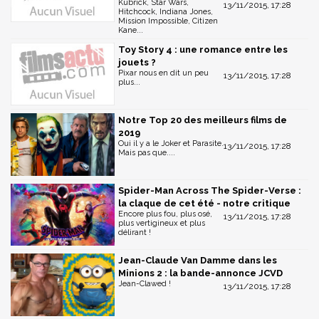
Kubrick, Star Wars,
13/11/2015, 17:28
Hitchcock, Indiana Jones,
Mission Impossible, Citizen
Kane...
Toy Story 4 : une romance entre les
jouets ?
Pixar nous en dit un peu
13/11/2015, 17:28
plus...
Notre Top 20 des meilleurs films de
2019
Oui il y a le Joker et Parasite.
13/11/2015, 17:28
Mais pas que....
Spider-Man Across The Spider-Verse :
la claque de cet été - notre critique
Encore plus fou, plus osé,
13/11/2015, 17:28
plus vertigineux et plus
délirant !
Jean-Claude Van Damme dans les
Minions 2 : la bande-annonce JCVD
Jean-Clawed !
13/11/2015, 17:28