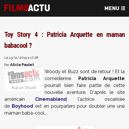
Toy Story 4 : Patricia Arquette en maman
babacool ?
Le 13/11/2015 à 17:28
Alicia Paulet
Par
Woody et Buzz sont de retour ! Et la
comédienne
Patricia Arquette
pourrait bien faire partie de cette
nouvelle aventure. D'après le site
américain
Cinemablend
, l
'actrice oscarisée
de
Boyhood
est en pourparlers pour doubler une une
maman baba-cool...