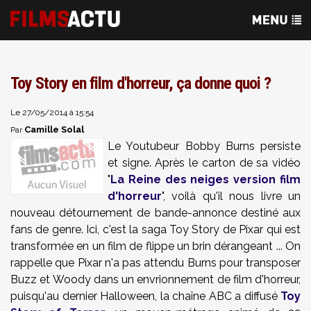
Toy Story en film d'horreur, ça donne quoi ?
Le 27/05/2014 à 15:54
Camille Solal
Par
Le Youtubeur Bobby Burns persiste
et signe. Après le carton de sa vidéo
"
La Reine des neiges version film
d'horreur
", voilà qu'il nous livre un
nouveau détournement de bande-annonce destiné aux
fans de genre. Ici, c'est la saga Toy Story de Pixar qui est
transformée en un film de flippe un brin dérangeant ... On
rappelle que Pixar n'a pas attendu Burns pour transposer
Buzz et Woody dans un envrionnement de film d'horreur,
puisqu'au dernier Halloween, la chaîne ABC a diffusé
Toy