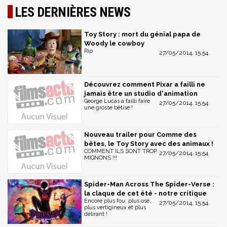
LES DERNIÈRES NEWS
Toy Story : mort du génial papa de
Woody le cowboy
Rip
27/05/2014, 15:54
Découvrez comment Pixar a failli ne
jamais être un studio d'animation
George Lucas a failli faire
27/05/2014, 15:54
une grosse bêtise !
Nouveau trailer pour Comme des
bêtes, le Toy Story avec des animaux !
COMMENT ILS SONT TROP
27/05/2014, 15:54
MIGNONS !!!
Spider-Man Across The Spider-Verse :
la claque de cet été - notre critique
Encore plus fou, plus osé,
27/05/2014, 15:54
plus vertigineux et plus
délirant !