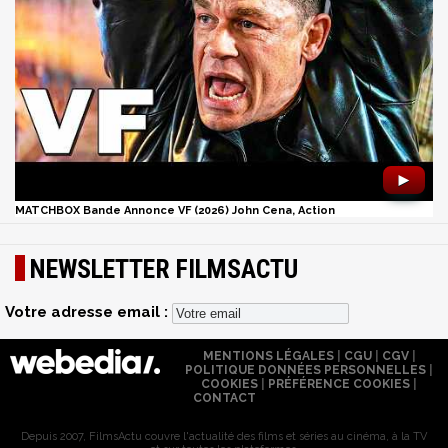
►
MATCHBOX Bande Annonce VF (2026) John Cena, Action
NEWSLETTER FILMSACTU
Votre adresse email :
MENTIONS LÉGALES
|
CGU
|
CGV
|
POLITIQUE DONNÉES PERSONNELLES
|
COOKIES
|
PRÉFÉRENCE COOKIES
|
CONTACT
Depuis 2007, FilmsActu couvre l'actualité des films et séries au cinéma, à la TV