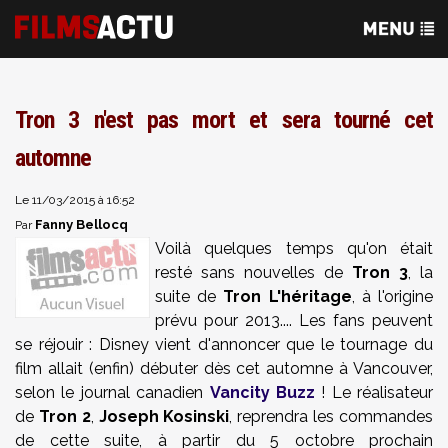
Tron 3 n'est pas mort et sera tourné cet
automne
Le 11/03/2015 à 16:52
Fanny Bellocq
Par
Voilà quelques temps qu'on était
resté sans nouvelles de
Tron 3
, la
suite de
Tron L'héritage
, à l'origine
prévu pour 2013.... Les fans peuvent
se réjouir : Disney vient d'annoncer que le tournage du
film allait (enfin) débuter dès cet automne à Vancouver,
selon le journal canadien
Vancity Buzz
! Le réalisateur
de
Tron 2
,
Joseph Kosinski
, reprendra les commandes
de cette suite, à partir du 5 octobre prochain