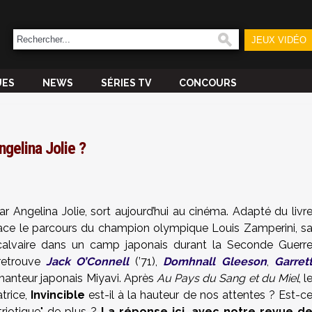
JEUX VIDÉO
UES
NEWS
SÉRIES TV
CONCOURS
ngelina Jolie ?
 par Angelina Jolie, sort aujourd’hui au cinéma. Adapté du livr
trace le parcours du champion olympique Louis Zamperini, s
calvaire dans un camp japonais durant la Seconde Guerr
 retrouve
Jack O’Connell
(’71),
Domhnall Gleeson
,
Garret
e chanteur japonais Miyavi. Après
Au Pays du Sang et du Miel
, l
atrice,
Invincible
est-il à la hauteur de nos attentes ? Est-c
riotique" de plus ?
La réponse ici, avec notre revue d