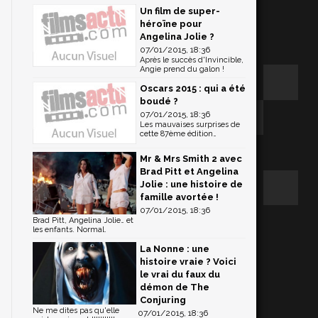
Un film de super-
héroïne pour
Angelina Jolie ?
07/01/2015, 18:36
Après le succès d'Invincible,
Angie prend du galon !
Oscars 2015 : qui a été
boudé ?
07/01/2015, 18:36
Les mauvaises surprises de
cette 87ème édition…
Mr & Mrs Smith 2 avec
Brad Pitt et Angelina
Jolie : une histoire de
famille avortée !
07/01/2015, 18:36
Brad Pitt, Angelina Jolie… et
les enfants. Normal.
La Nonne : une
histoire vraie ? Voici
le vrai du faux du
démon de The
Conjuring
Ne me dites pas qu'elle
07/01/2015, 18:36