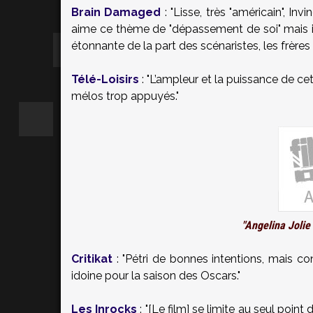
Brain Damaged
: "Lisse, très "américain", I
aime ce thème de "dépassement de soi" mais i
étonnante de la part des scénaristes, les frères
Télé-Loisirs
: "L’ampleur et la puissance de ce
mélos trop appuyés."
"Angelina Jolie
Critikat
: "Pétri de bonnes intentions, mais co
idoine pour la saison des Oscars."
Les Inrocks
: "[Le film] se limite au seul poin