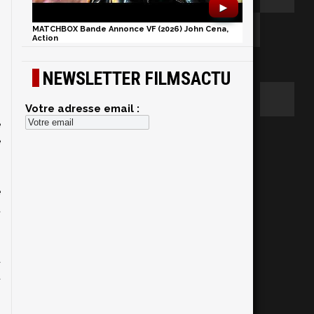
►
MATCHBOX Bande Annonce VF (2026) John Cena,
Action
NEWSLETTER FILMSACTU
Votre adresse email :
e
e
e
t
a
t