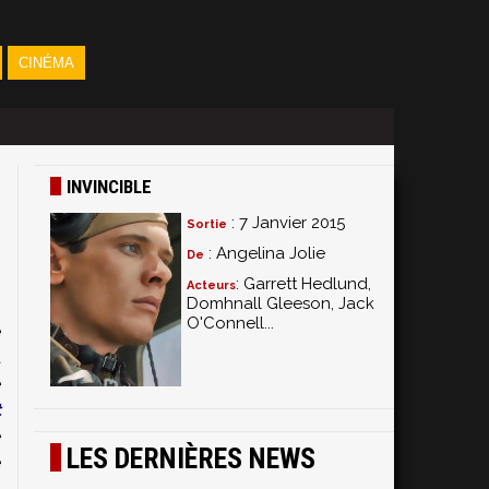
CINÉMA
INVINCIBLE
: 7 Janvier 2015
Sortie
: Angelina Jolie
De
: Garrett Hedlund,
Acteurs
Domhnall Gleeson, Jack
O'Connell...
e
a
e
t
e
LES DERNIÈRES NEWS
e
e