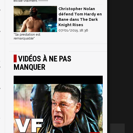
existe vraiment !!!!!!!!!!!
Christopher Nolan
e
défend Tom Hardy en
Bane dans The Dark
Knight Rises
07/01/2015, 18:36
e
"Sa prestation est
n
remarquable"
VIDÉOS À NE PAS
t
MANQUER
e
e
n
t