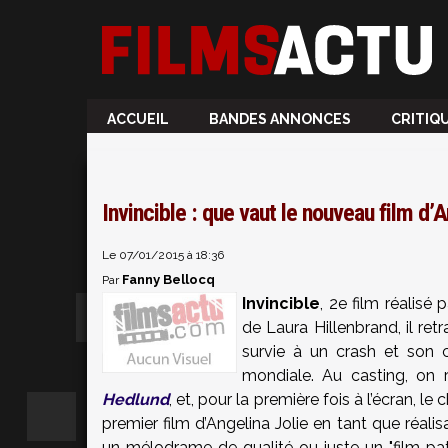
ACCUEIL
BANDES ANNONCES
CRITIQ
Invincible : que vaut le nouveau film d’A
Le 07/01/2015 à 18:36
Fanny Bellocq
Par
Invincible
, 2e film réalisé
de Laura Hillenbrand, il re
survie à un crash et son 
mondiale. Au casting, on
Hedlund
, et, pour la première fois à l’écran, l
premier film d’Angelina Jolie en tant que réalis
un mélodrame de qualité ou juste un "film pat