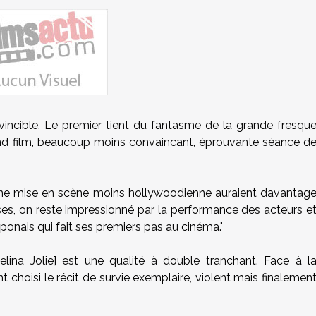
nvincible. Le premier tient du fantasme de la grande fresqu
d film, beaucoup moins convaincant, éprouvante séance d
une mise en scène moins hollywoodienne auraient davantag
sses, on reste impressionné par la performance des acteurs e
ponais qui fait ses premiers pas au cinéma."
gelina Jolie] est une qualité à double tranchant. Face à l
nt choisi le récit de survie exemplaire, violent mais finalemen