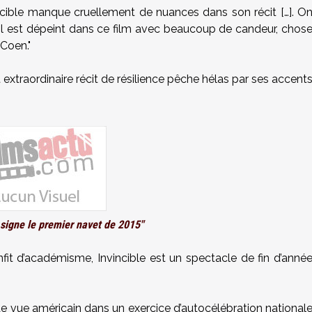
nvincible manque cruellement de nuances dans son récit […]. O
l est dépeint dans ce film avec beaucoup de candeur, chos
 Coen."
t extraordinaire récit de résilience pêche hélas par ses accent
 signe le premier navet de 2015"
nfit d’académisme, Invincible est un spectacle de fin d’anné
t de vue américain dans un exercice d’autocélébration national