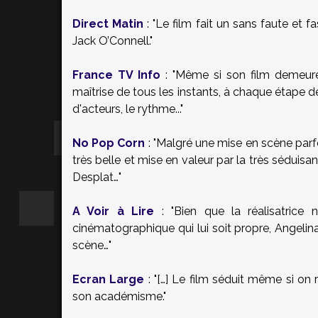
Direct Matin
: "Le film fait un sans faute et f
Jack O’Connell."
France TV Info
: "Même si son film demeure 
maîtrise de tous les instants, à chaque étape de
d'acteurs, le rythme..."
No Pop Corn
: "Malgré une mise en scène parfo
très belle et mise en valeur par la très sédui
Desplat…"
A Voir à Lire
: "Bien que la réalisatrice
cinématographique qui lui soit propre, Angelin
scène…"
Ecran Large
: "[…] Le film séduit même si on
son académisme."