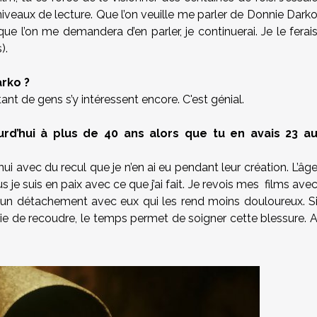
 niveaux de lecture. Que l’on veuille me parler de Donnie Dark
que l’on me demandera d’en parler, je continuerai. Je le ferai
).
arko ?
tant de gens s’y intéressent encore. C'est génial.
d’hui à plus de 40 ans alors que tu en avais 23 a
'hui avec du recul que je n’en ai eu pendant leur création. L’âg
 je suis en paix avec ce que j’ai fait. Je revois mes films ave
’ai un détachement avec eux qui les rend moins douloureux. S
saie de recoudre, le temps permet de soigner cette blessure. 