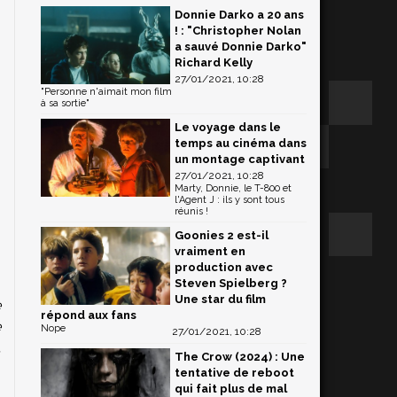
Donnie Darko a 20 ans
! : "Christopher Nolan
a sauvé Donnie Darko"
Richard Kelly
27/01/2021, 10:28
"Personne n'aimait mon film
à sa sortie"
Le voyage dans le
temps au cinéma dans
un montage captivant
27/01/2021, 10:28
Marty, Donnie, le T-800 et
l'Agent J : ils y sont tous
réunis !
Goonies 2 est-il
vraiment en
production avec
Steven Spielberg ?
Une star du film
e
répond aux fans
e
Nope
27/01/2021, 10:28
.
The Crow (2024) : Une
tentative de reboot
qui fait plus de mal