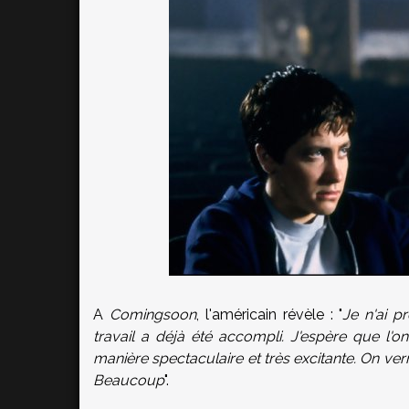
A
Comingsoon
, l'américain révèle : "
Je n'ai p
travail a déjà été accompli. J'espère que l'o
manière spectaculaire et très excitante. On ver
Beaucoup
".