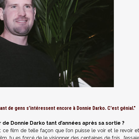
tant de gens s’intéressent encore à Donnie Darko. C'est génial."
 de Donnie Darko tant d’années après sa sortie ?
ce film de telle façon que l’on puisse le voir et le revoir e
lm, tu es forcé de le visionner des centaines de fois. J’essai