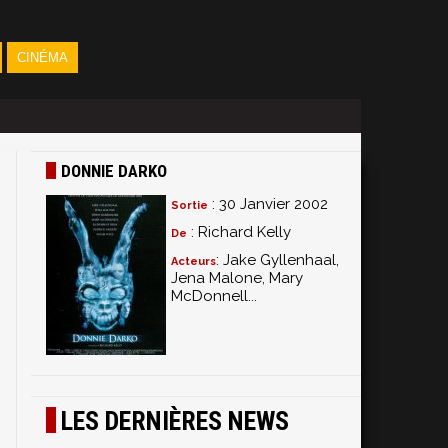
CINÉMA
DONNIE DARKO
: 30 Janvier 2002
Sortie
: Richard Kelly
De
: Jake Gyllenhaal,
Acteurs
Jena Malone, Mary
McDonnell...
n
i
LES DERNIÈRES NEWS