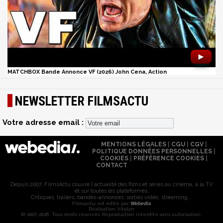
►
MATCHBOX Bande Annonce VF (2026) John Cena, Action
NEWSLETTER FILMSACTU
Votre adresse email :
MENTIONS LÉGALES
|
CGU
|
CGV
|
POLITIQUE DONNÉES PERSONNELLES
|
COOKIES
|
PRÉFÉRENCE COOKIES
|
CONTACT
Depuis 2007, FilmsActu couvre l'actualité des films et séries au cinéma, à la TV
et sur toutes les plateformes.
Critiques, trailers, bandes-annonces, sorties vidéo, streaming...
Filmsactu est édité par
Webedia
Réalisation Vitalyn
© 2007-2026 Tous droits réservés. Reproduction interdite sans autorisation.