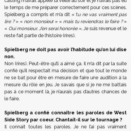
casting m’avait appelé la veille au soir et je n’avais pas eu
le temps de me préparer correctement pour ces scènes.
Spielberg a compris et m’a dit « t
u ne vas vraiment pas
lire ?
» «
non monsieu
r » «
mais tu reviendras le faire ?
»
«
Oui monsieur. J’en serai honorée
». Je suis revenue et le
reste fait partie de l’histoire (rires).
Spielberg ne doit pas avoir l’habitude qu’on lui dise
non.
Non (rires). Peut-être qu’ll a aimé ça. Il m’a dit par la suite
confié qu’il respectait ma décision et que tout le monde
ne se bat pour être en mesure de faire une audition à la
mesure du rôle en jeu. Je savais que si je ne me battais
pas à ce moment là, je n’aurais pas d’autres chances de
le faire.
Spielberg a confié connaître les paroles de West
Side Story par coeur. Chantait-il sur le tournage ?
Il connait toutes les paroles. Je ne l’ai pas vraiment