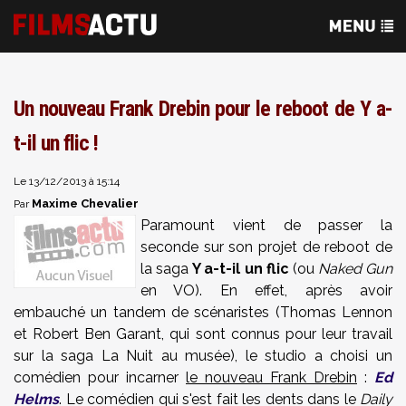
Un nouveau Frank Drebin pour le reboot de Y a-
t-il un flic !
Le 13/12/2013 à 15:14
Maxime Chevalier
Par
Paramount vient de passer la
seconde sur son projet de reboot de
la saga
Y a-t-il un flic
(ou
Naked Gun
en VO). En effet, après avoir
embauché un tandem de scénaristes (Thomas Lennon
et Robert Ben Garant, qui sont connus pour leur travail
sur la saga La Nuit au musée), le studio a choisi un
comédien pour incarner
le nouveau Frank Drebin
:
Ed
Helms
. Le comédien qui s'est fait les dents dans le
Daily