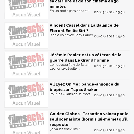
sa carrière et de son cinéma en 30
minutes
En un mot : passionnant !
06/03/2012, 15:50
Vincent Cassel dans La Balance de
Florent Emilio Siri ?
Rien à voir avec Tony Parker
06/03/2012, 15:50
...
Jérémie Renier est un vétéran de la
guerre dans Le Grand homme
Le nouveau film de Sarah
06/03/2012, 15:50
Leonor se dévoile ...
All Eyez On Me : bande-annonce du
biopic sur Tupac Shakur
Pour les 20 ans de sa mort
06/03/2012, 15:50
Golden Globes : Tarantino vaincu par le
seul scénariste (hormis lui-même) qu'il
respecte
Ça va les chevilles ?
06/03/2012, 15:50