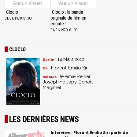
Cloclo
Cloclo : la bande
originale du film en
01/01/1970, 01:00
écoute !
01/01/1970, 01:00
CLOCLO
: 14 Mars 2012
Sortie
: Florent-Emilio Siri
De
: Jérémie Renier,
Acteurs
Joséphine Japy, Benoît
Magimel...
LES DERNIÈRES NEWS
Interview : Florent Emilio Siri parle de