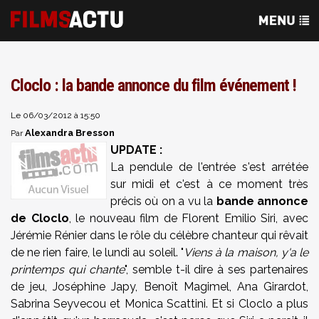
Cloclo : la bande annonce du film événement !
Le 06/03/2012 à 15:50
Alexandra Bresson
Par
UPDATE :
La pendule de l'entrée s'est arrétée
sur midi et c'est à ce moment très
précis où on a vu la
bande annonce
de Cloclo
, le nouveau film de Florent Emilio Siri, avec
Jérémie Rénier dans le rôle du célèbre chanteur qui rêvait
de ne rien faire, le lundi au soleil. "
Viens à la maison, y'a le
printemps qui chante
", semble t-il dire à ses partenaires
de jeu,
Joséphine Japy,
Benoît Magimel,
Ana Girardot,
Sabrina Seyvecou et
Monica Scattini.
Et si Cloclo a plus