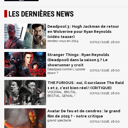
LES DERNIÈRES NEWS
Deadpool 3 : Hugh Jackman de retour
en Wolverine pour Ryan Reynolds
(vidéo teaser)
rendez-vous en 2024
07/02/2018, 16:00
Stranger Things : Ryan Reynolds
(Deadpool) dans la saison 5 ? Le
showrunner y croit
Deadpool contre L'upside
07/02/2018, 16:00
down ?
THE FURIOUS : oui, il surclasse The Raid
1 et 2, c'est bien réel ! (CRITIQUE)
VISCERAL, BRUTAL,
07/02/2018, 16:00
BESTIAL, GENIAL !
Avatar De feu et de cendres : le grand
film de 2025 ? - notre critique
grand spectacle
07/02/2018, 16:00