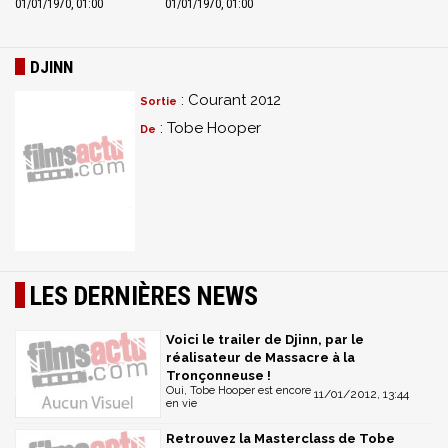
01/01/1970, 01:00
01/01/1970, 01:00
DJINN
: Courant 2012
Sortie
: Tobe Hooper
De
LES DERNIÈRES NEWS
Voici le trailer de Djinn, par le
réalisateur de Massacre à la
Tronçonneuse !
Oui, Tobe Hooper est encore
11/01/2012, 13:44
en vie
Retrouvez la Masterclass de Tobe