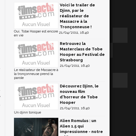
Voici le trailer de
Djinn, par le
réalisateur de
Massacre à la
Tronçonneuse !
Oui, Tobe Hooper est encore
21/04/2011, 16:40
en vie
Retrouvez la
Masterclass de Tobe
Hooper au Festival de
Strasbourg
21/04/2011, 16:40
t
Le réalisateur de Massacre à
s
la tronçonneuse prend la
parole
,
Découvrez Djinn, le
u
nouveau film
e
d'horreur de Tobe
Hooper
à
21/04/2011, 16:40
Un djinn tonique
Alien Romulus : un
Alien 1.5 qui
impressionne - notre