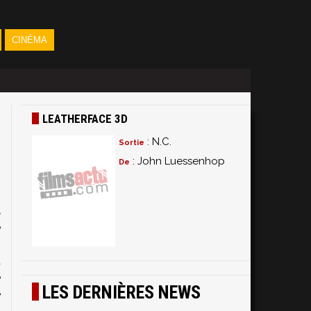
CINÉMA
LEATHERFACE 3D
: N.C.
Sortie
: John Luessenhop
De
a
e
n
à
e
LES DERNIÈRES NEWS
e