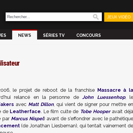
JEUX VIDÉO
UES
NEWS
SÉRIES TV
CONCOURS
lisateur
006, le projet de reboot de la franchise
Massacre à l
rd'hui relancé en la personne de
John Luessenhop
, l
Takers
avec
Matt Dillon
, qui vient de signer pour mettre e
e de
Leatherface
. Le film culte de
Tobe Hooper
avait déj
é par
Marcus Nispel
) avant de s'effondrer avec le pathétiqu
encement
(de Jonathan Liesbeman), qui tentait vainement d
nneuse.