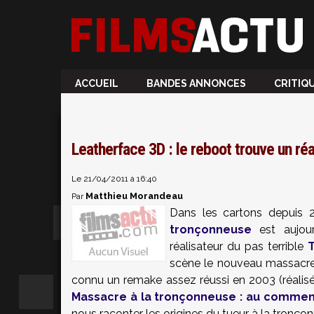
ACCUEIL
BANDES ANNONCES
CRITIQ
Leatherface 3D : le reboot trouve un réa
Le 21/04/2011 à 16:40
Matthieu Morandeau
Par
Dans les cartons depuis 2
tronçonneuse
est aujou
réalisateur du pas terrible
scène le nouveau massacr
connu un remake assez réussi en 2003 (réalis
Massacre à la tronçonneuse : au comm
nous raconter les origines du tueur à la tronço