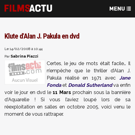
Klute d'Alan J. Pakula en dvd
Le 14/02/2008 à 10:44
Sabrina Piazzi
Par
Certes, le jeu de mots était facile… Il
n’empêche que le thriller d’Alan J.
Pakula réalisé en 1971 avec
Jane
Fonda
et
Donald Sutherland
va enfin
voir le jour en dvd le
11 Mars
prochain sous la bannière
d'Aquarelle
! Si vous l’aviez loupé lors de sa
réexploitation en salles en octobre 2005, voici venu le
moment de vous rattraper.