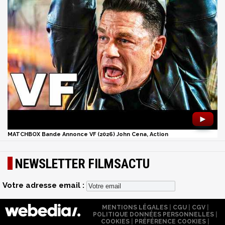
►
MATCHBOX Bande Annonce VF (2026) John Cena, Action
NEWSLETTER FILMSACTU
Votre adresse email :
MENTIONS LÉGALES
|
CGU
|
CGV
|
POLITIQUE DONNÉES PERSONNELLES
|
COOKIES
|
PRÉFÉRENCE COOKIES
|