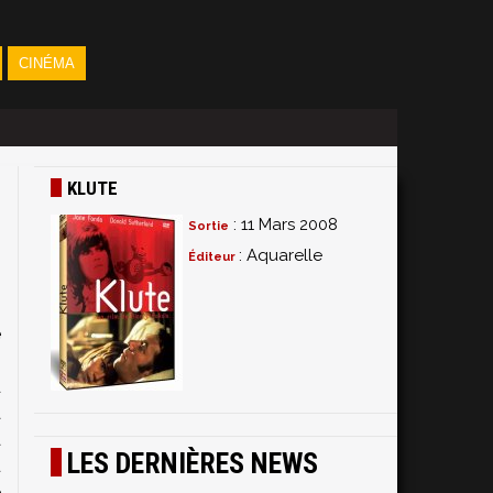
CINÉMA
KLUTE
: 11 Mars 2008
Sortie
: Aquarelle
Éditeur
e
m
d
à
a
LES DERNIÈRES NEWS
ù
e