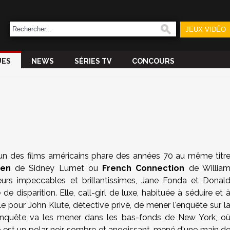
JEUX VIDÉO
UES
NEWS
SÉRIES TV
CONCOURS
un des films américains phare des années 70 au même titr
ien
de
Sidney Lumet
ou
French Connection
de
Willia
teurs impeccables et brillantissimes,
Jane Fonda
et
Donal
 de disparition. Elle, call-girl de luxe, habituée à séduire et 
ible pour John
Klute
, détective privé, de mener l'enquête sur l
'enquête va les mener dans
les bas-fonds
de New York, o
e
est un polar noir, sombre et angoissant, mené d'une main d