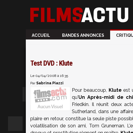
ACCUEIL
BANDES ANNONCES
CRITIQ
Test DVD : Klute
Le 04/04/2008 à 16:35
Sabrina Piazzi
Par
Pour beaucoup,
Klute
est 
qu'
Un Après-midi de ch
Friedkin
. Il réunit deux ac
Sutherland
, dans une affaire
plaire en retour, constitue la seule piste poss
volatilisation de son ami, Tom Gruneman. L
drogue et prostitution règnent en maître.
Klut