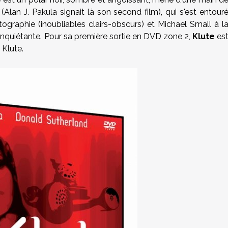
 (
Alan J. Pakula
signait là son second film), qui s'est entour
ographie (inoubliables clairs-obscurs) et Michael Small à l
 inquiétante. Pour sa première sortie en DVD zone 2,
Klute
es
 Klute.