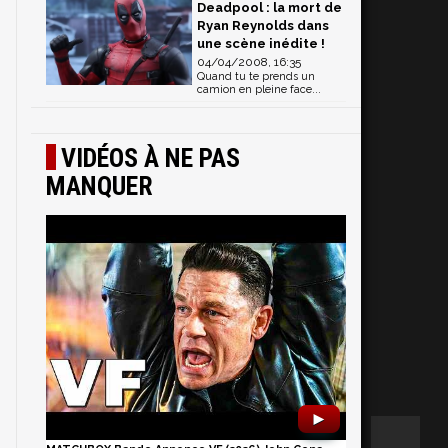
Deadpool : la mort de
Ryan Reynolds dans
une scène inédite !
04/04/2008, 16:35
Quand tu te prends un
camion en pleine face...
VIDÉOS À NE PAS
MANQUER
►