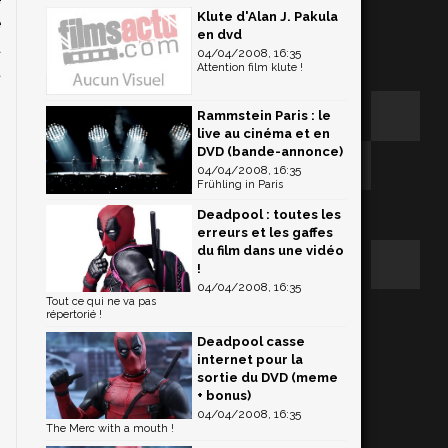
Klute d'Alan J. Pakula
é
en dvd
a
04/04/2008, 16:35
Attention film klute !
t
Rammstein Paris : le
live au cinéma et en
DVD (bande-annonce)
04/04/2008, 16:35
Frühling in Paris
Deadpool : toutes les
erreurs et les gaffes
du film dans une vidéo
!
04/04/2008, 16:35
Tout ce qui ne va pas
répertorié !
Deadpool casse
internet pour la
sortie du DVD (meme
+ bonus)
04/04/2008, 16:35
The Merc with a mouth !