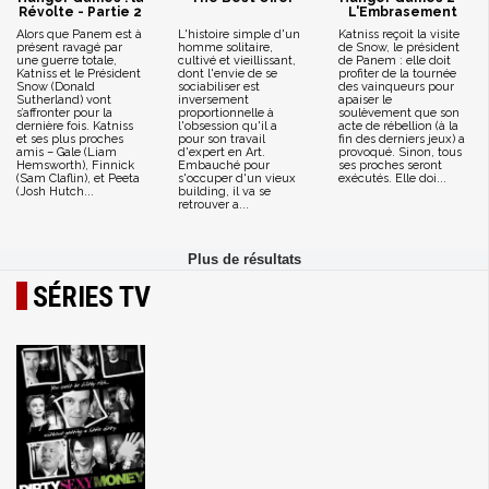
Révolte - Partie 2
L'Embrasement
Alors que Panem est à
L'histoire simple d'un
Katniss reçoit la visite
présent ravagé par
homme solitaire,
de Snow, le président
une guerre totale,
cultivé et vieillissant,
de Panem : elle doit
Katniss et le Président
dont l'envie de se
profiter de la tournée
Snow (Donald
sociabiliser est
des vainqueurs pour
Sutherland) vont
inversement
apaiser le
s’affronter pour la
proportionnelle à
soulèvement que son
dernière fois. Katniss
l'obsession qu'il a
acte de rébellion (à la
et ses plus proches
pour son travail
fin des derniers jeux) a
amis – Gale (Liam
d'expert en Art.
provoqué. Sinon, tous
Hemsworth), Finnick
Embauché pour
ses proches seront
(Sam Claflin), et Peeta
s'occuper d'un vieux
exécutés. Elle doi...
(Josh Hutch...
building, il va se
retrouver a...
SÉRIES TV