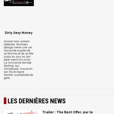
Dirty Sexy Money
Avocat new-yorkais
idéaliste, Nicholas
George mène une vie
tranquille auprès de
sa femme et de sa fille
jusqu'au jour où son
père meurt en avion.
La richissime famille
Darling, qui
l'employait, trouve en
son fils le digne
héritier susceptible de
gére...
LES DERNIÈRES NEWS
Trailer : The Best Offer, par le