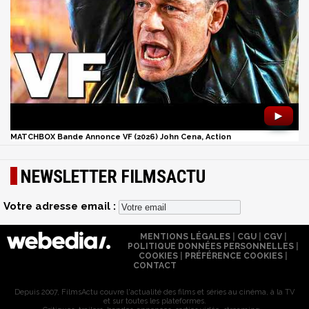
►
MATCHBOX Bande Annonce VF (2026) John Cena, Action
NEWSLETTER FILMSACTU
Votre adresse email :
MENTIONS LÉGALES
|
CGU
|
CGV
|
POLITIQUE DONNÉES PERSONNELLES
|
COOKIES
|
PRÉFÉRENCE COOKIES
|
CONTACT
Depuis 2007, FilmsActu couvre l'actualité des films et séries au cinéma, à la TV
et sur toutes les plateformes.