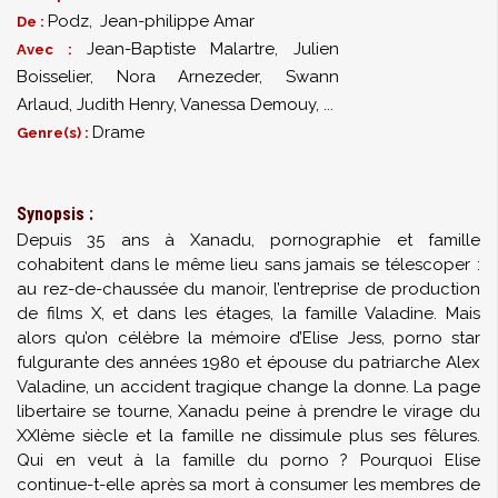
Podz
,
Jean-philippe Amar
De :
Jean-Baptiste Malartre
,
Julien
Avec :
Boisselier
,
Nora Arnezeder
,
Swann
Arlaud
,
Judith Henry
,
Vanessa Demouy
,
...
Drame
Genre(s) :
Synopsis :
Depuis 35 ans à Xanadu, pornographie et famille
cohabitent dans le même lieu sans jamais se télescoper :
au rez-de-chaussée du manoir, l’entreprise de production
de films X, et dans les étages, la famille Valadine. Mais
alors qu’on célèbre la mémoire d’Elise Jess, porno star
fulgurante des années 1980 et épouse du patriarche Alex
Valadine, un accident tragique change la donne. La page
libertaire se tourne, Xanadu peine à prendre le virage du
XXIème siècle et la famille ne dissimule plus ses fêlures.
Qui en veut à la famille du porno ? Pourquoi Elise
continue-t-elle après sa mort à consumer les membres de