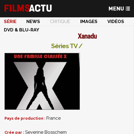
SÉRIE
NEWS
CRITIQUE
IMAGES
VIDÉOS
DVD & BLU-RAY
Xanadu
Séries TV /
France
Pays de production :
Severine Bosschem
Crée par :