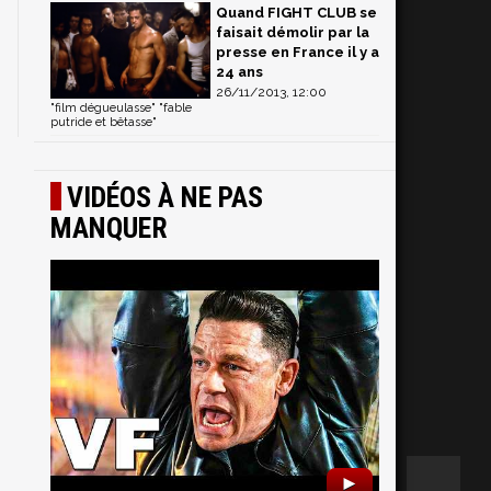
Quand FIGHT CLUB se
faisait démolir par la
presse en France il y a
24 ans
26/11/2013, 12:00
"film dégueulasse" "fable
putride et bêtasse"
VIDÉOS À NE PAS
MANQUER
►