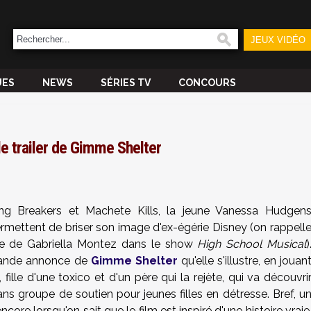
JEUX VIDÉO
UES
NEWS
SÉRIES TV
CONCOURS
 trailer de Gimme Shelter
ng Breakers et Machete Kills, la jeune Vanessa Hudgen
permettent de briser son image d'ex-égérie Disney (on rappell
age de Gabriella Montez dans le show
High School Musical
)
 bande annonce de
Gimme Shelter
qu'elle s'illustre, en jouan
lle d'une toxico et d'un père qui la rejète, qui va découvri
ns groupe de soutien pour jeunes filles en détresse. Bref, u
core lorsqu'on sait que le film est inspiré d'une histoire vraie