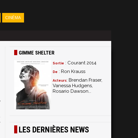
CINÉMA
GIMME SHELTER
: Courant 2014
Sortie
: Ron Krauss
De
: Brendan Fraser,
Acteurs
Vanessa Hudgens,
Rosario Dawson...
s
e
.
t
r
LES DERNIÈRES NEWS
n
.