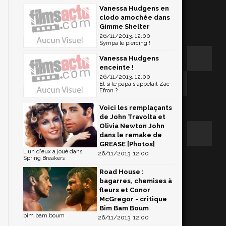
Vanessa Hudgens en
clodo amochée dans
Gimme Shelter
26/11/2013, 12:00
Sympa le piercing !
Vanessa Hudgens
enceinte !
26/11/2013, 12:00
Et si le papa s'appelait Zac
Efron ?
Voici les remplaçants
de John Travolta et
Olivia Newton John
dans le remake de
GREASE [Photos]
L'un d'eux a joué dans
26/11/2013, 12:00
Spring Breakers
Road House :
bagarres, chemises à
fleurs et Conor
McGregor - critique
Bim Bam Boum
bim bam boum
26/11/2013, 12:00