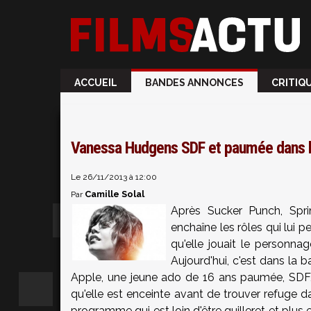
ACCUEIL
BANDES ANNONCES
CRITIQ
Vanessa Hudgens SDF et paumée dans le
Le 26/11/2013 à 12:00
Camille Solal
Par
Après Sucker Punch, Spri
enchaîne les rôles qui lui 
qu'elle jouait le personn
Aujourd'hui, c'est dans la
Apple, une jeune ado de 16 ans paumée, SDF, fi
qu'elle est enceinte avant de trouver refuge da
programme qui est loin d'être guilleret et plus en