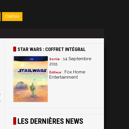
CINÉMA
STAR WARS : COFFRET INTÉGRAL
: 14 Septembre
Sortie
2011
: Fox Home
Éditeur
Entertainment
:
e
e
s
1
LES DERNIÈRES NEWS
,