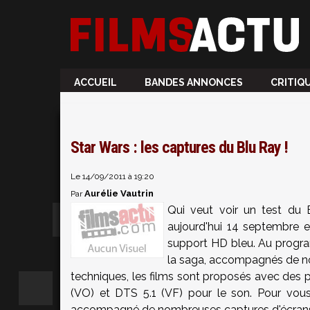
ACCUEIL
BANDES ANNONCES
CRITIQ
Star Wars : les captures du Blu Ray !
Le 14/09/2011 à 19:20
Aurélie Vautrin
Par
Qui veut voir un test du
aujourd'hui 14 septembre es
support HD bleu. Au program
la saga, accompagnés de nom
techniques, les films sont proposés avec des
(VO) et DTS 5.1 (VF) pour le son. Pour vous 
accompagné de nombreuses captures d'écrans