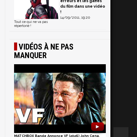
erreurs et les gaffes
du film dans une vidéo
!
14/09/2011, 19:20
Tout ce qui ne va pas
répertorié !
VIDÉOS À NE PAS
MANQUER
►
MATCHBOX Bande Annonce VF (2026) John Cena,