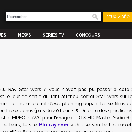
JEUX VIDÉO
UES
NEWS
SÉRIES TV
CONCOURS
 Blu Ray Star Wars ? Vous n'avez pas pu passer à côté 
t le jour de sortie du tant attendu coffret Star Wars sur l
me donc, un coffret d'exception regroupant les six films d
breux bonus (plus de 40 heures !). Du côté des spécificité
 pistes MPEG-4 AVC pour l'image et DTS HD Master Audio 6.
lecteurs, le site
Blu-ray.com
a diffusé son test complet
 en HD 1080 que vous pouvez découvrir ci-dessous.