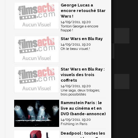
George Lucas a
encore retouché Star
Wars !
14/09/2011, 19:20
Tonton George a encore
frappé !
Star Wars en Blu Ray
14/09/2011, 19:20
Oh le beau visuel !
Star Wars en Blu Ray :
visuels des trois
coffrets
14/09/2011, 19:20
Une saga, deux trilogies,
trois possibilités
Rammstein Paris : le
live au cinéma et en
DVD (bande-annonce)
14/09/2011, 19:20
Frühling in Paris
Deadpool : toutes les