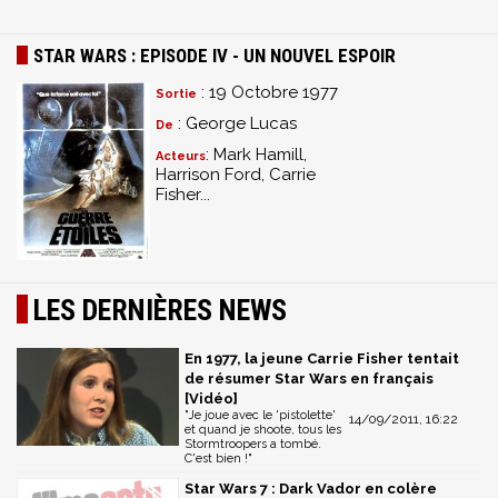
STAR WARS : EPISODE IV - UN NOUVEL ESPOIR
: 19 Octobre 1977
Sortie
: George Lucas
De
: Mark Hamill,
Acteurs
Harrison Ford, Carrie
Fisher...
LES DERNIÈRES NEWS
En 1977, la jeune Carrie Fisher tentait
de résumer Star Wars en français
[Vidéo]
"Je joue avec le 'pistolette'
14/09/2011, 16:22
et quand je shoote, tous les
Stormtroopers a tombé.
C'est bien !"
Star Wars 7 : Dark Vador en colère