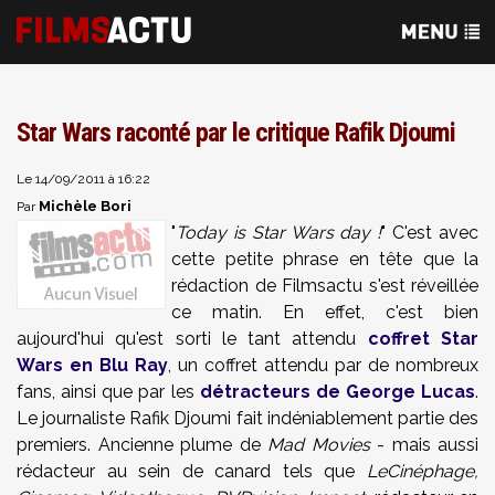
Star Wars raconté par le critique Rafik Djoumi
Le 14/09/2011 à 16:22
Michèle Bori
Par
"
Today is Star Wars day !
" C'est avec
cette petite phrase en tête que la
rédaction de Filmsactu s'est réveillée
ce matin. En effet, c'est bien
aujourd'hui qu'est sorti le tant attendu
coffret Star
Wars en Blu Ray
, un coffret attendu par de nombreux
fans, ainsi que par les
détracteurs de George Lucas
.
Le journaliste Rafik Djoumi fait indéniablement partie des
premiers. Ancienne plume de
Mad Movies
- mais aussi
rédacteur au sein de canard tels que
LeCinéphage,