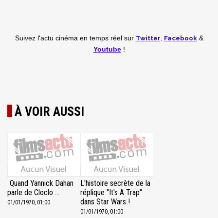
Twitter
,
Facebook
Suivez l'actu cinéma en temps réel
sur
&
Youtube
!
À VOIR AUSSI
Quand Yannick Dahan
L'histoire secrète de la
parle de Cloclo ...
réplique ''It's A Trap''
dans Star Wars !
01/01/1970, 01:00
01/01/1970, 01:00