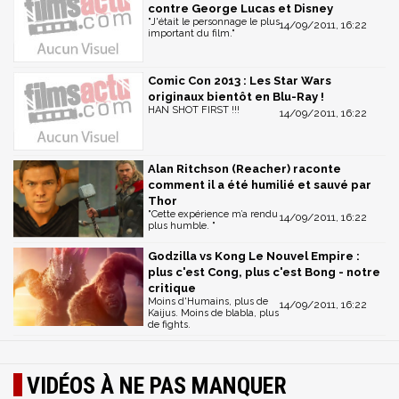
contre George Lucas et Disney
"J'était le personnage le plus
14/09/2011, 16:22
important du film."
Comic Con 2013 : Les Star Wars
originaux bientôt en Blu-Ray !
HAN SHOT FIRST !!!
14/09/2011, 16:22
Alan Ritchson (Reacher) raconte
comment il a été humilié et sauvé par
Thor
"Cette expérience m’a rendu
14/09/2011, 16:22
plus humble. "
Godzilla vs Kong Le Nouvel Empire :
plus c'est Cong, plus c'est Bong - notre
critique
Moins d'Humains, plus de
14/09/2011, 16:22
Kaijus. Moins de blabla, plus
de fights.
VIDÉOS À NE PAS MANQUER