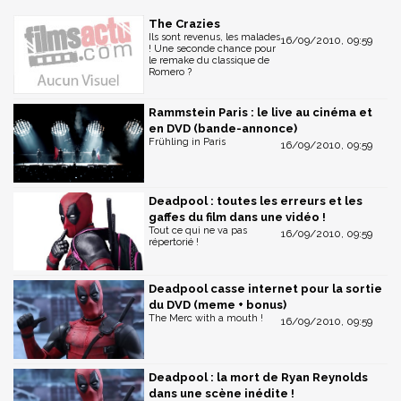
The Crazies
Ils sont revenus, les malades
16/09/2010, 09:59
! Une seconde chance pour
le remake du classique de
Romero ?
Rammstein Paris : le live au cinéma et
en DVD (bande-annonce)
Frühling in Paris
16/09/2010, 09:59
Deadpool : toutes les erreurs et les
gaffes du film dans une vidéo !
Tout ce qui ne va pas
16/09/2010, 09:59
répertorié !
Deadpool casse internet pour la sortie
du DVD (meme + bonus)
The Merc with a mouth !
16/09/2010, 09:59
Deadpool : la mort de Ryan Reynolds
dans une scène inédite !