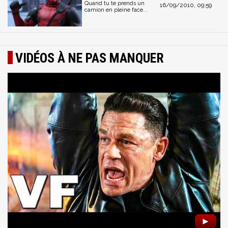
Quand tu te prends un
16/09/2010, 09:59
camion en pleine face...
VIDÉOS À NE PAS MANQUER
►