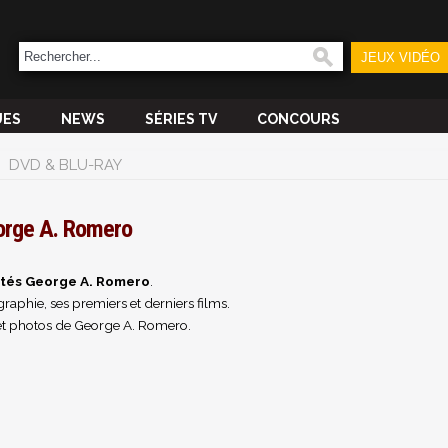
JEUX VIDÉO
UES
NEWS
SÉRIES TV
CONCOURS
DVD & BLU-RAY
orge A. Romero
ités George A. Romero
.
raphie, ses premiers et derniers films.
et photos de George A. Romero.