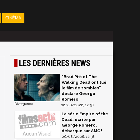
CINÉMA
LES DERNIÈRES NEWS
"Brad Pitt et The
Walking Dead ont tué
le film de zombies"
déclare George
Romero
Divergence
06/08/2026, 12:38
La série Empire of the
Dead, écrite par
George Romero,
débarque sur AMC !
06/08/2026, 12:38