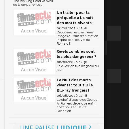
The Walking Dead va avoir
de la concurrence …
Un trailer pour la
préquelle à La nuit
des morts-vivants !
06/08/2026, 12:38
Découvrez les premières
images du film d'animation
inspiré par l'oeuvre de
Romero !
Quels zombies sont
les plus dangereux ?
06/08/2026, 12:38
La question fun (et geek) du
jour !
La Nuit des morts-
vivants : tout sur le
Blu-ray français !
06/08/2026, 12:38
Le chef d'œuvre de George
A. Romero débarque enfin
chez nous en Haute
Définition