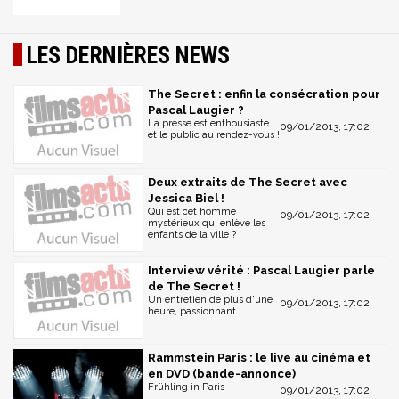
LES DERNIÈRES NEWS
The Secret : enfin la consécration pour
Pascal Laugier ?
La presse est enthousiaste
09/01/2013, 17:02
et le public au rendez-vous !
Deux extraits de The Secret avec
Jessica Biel !
Qui est cet homme
09/01/2013, 17:02
mystérieux qui enlève les
enfants de la ville ?
Interview vérité : Pascal Laugier parle
de The Secret !
Un entretien de plus d'une
09/01/2013, 17:02
heure, passionnant !
Rammstein Paris : le live au cinéma et
en DVD (bande-annonce)
Frühling in Paris
09/01/2013, 17:02