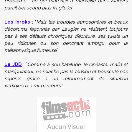
Problème : ce qui marchait à merveille dans Martyrs
paraît beaucoup plus fragile ici.
"
Les Inroks
: "
Mais les troubles atmosphères et beaux
décorums façonnés par Laugier ne résistent toujours
pas à ses défauts chroniques d’écriture, ses twists un
peu ridicules ou son penchant ambigu pour la
métaphysique fumeuse
."
Le JDD
: "
Comme à son habitude, le cinéaste, malin et
manipulateur, ne relâche pas la tension et bouscule nos
repères grâce à un retournement de situation
vertigineux à mi-parcours.
"