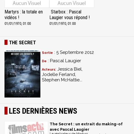
Martyrs : la totale en
Starbox : Pascal
vidéos !
Laugier vous répond !
01/01/1970, 01:00
01/01/1970, 01:00
THE SECRET
: 5 Septembre 2012
Sortie
: Pascal Laugier
De
: Jessica Biel,
Acteurs
Jodelle Ferland,
Stephen McHattie...
LES DERNIÈRES NEWS
The Secret : un extrait du making-of
avec Pascal Laugier
Le réalisateur de Martyrs