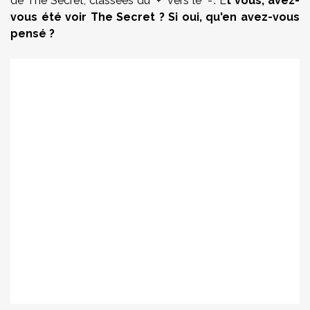
de The Secret, classées du "+" vers le "-". E
t vous, avez-
vous été voir The Secret ? Si oui, qu'en avez-vous
pensé ?