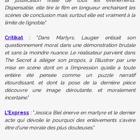
la justification finale de tous les évènements.
Dispensable, elle tire le film en longueur enchainant les
scènes de conclusion mais surtout elle est vraiment à la
limite de l’ignoble.
"
Critikat
: "
Dans Martyrs, Laugier enlisait son
questionnement moral dans une démonstration brutale
et sans la moindre nuance. Le réalisateur parvient dans
The Secret à alléger son propos, à l’illustrer par une
mise en scène dont on a l’impression qu’elle a toute
entière été pensée comme un puzzle narratif
étourdissant, et dont la pose de la dernière pièce
découvre une image déroutante, et moralement
incertaine.
"
L'Express
: "
Jessica Biel énerve en martyre et le dernier
acte qui dévoile le pourquoi des enlèvements s'avère
être d'une morale des plus douteuses.
"