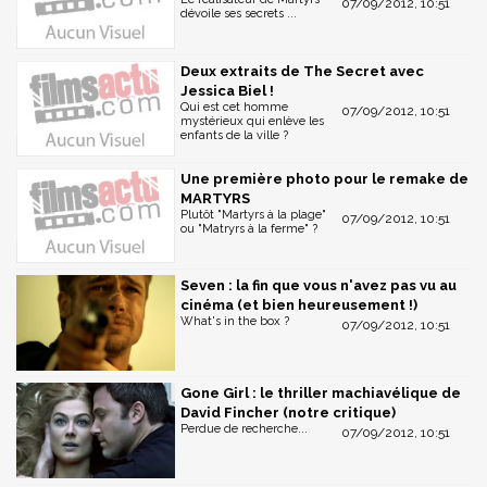
07/09/2012, 10:51
dévoile ses secrets ...
Deux extraits de The Secret avec
Jessica Biel !
Qui est cet homme
07/09/2012, 10:51
mystérieux qui enlève les
enfants de la ville ?
Une première photo pour le remake de
MARTYRS
Plutôt "Martyrs à la plage"
07/09/2012, 10:51
ou "Matryrs à la ferme" ?
Seven : la fin que vous n'avez pas vu au
cinéma (et bien heureusement !)
What's in the box ?
07/09/2012, 10:51
Gone Girl : le thriller machiavélique de
David Fincher (notre critique)
Perdue de recherche...
07/09/2012, 10:51