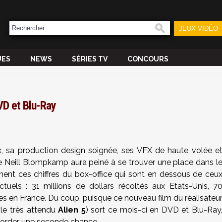
JEUX VIDÉO
UES
NEWS
SÉRIES TV
CONCOURS
VD et Blu-Ray
, sa production design soignée, ses VFX de haute volée e
 Neill Blompkamp aura peiné à se trouver une place dans l
nent ces chiffres du box-office qui sont en dessous de ceu
uels : 31 millions de dollars récoltés aux Etats-Unis, 7
es en France. Du coup, puisque ce nouveau film du réalisateu
le très attendu
Alien 5
) sort ce mois-ci en DVD et Blu-Ray
ccorder une seconde chance.