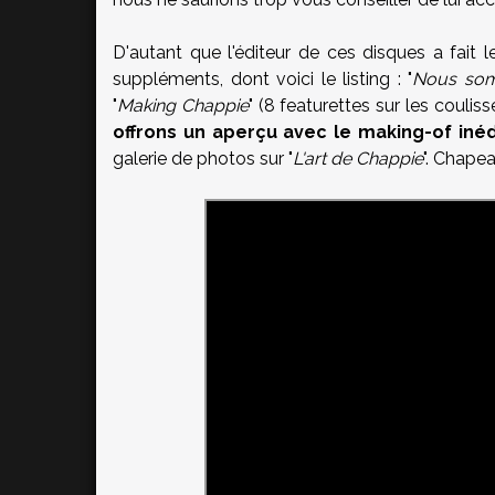
D'autant que l'éditeur de ces disques a fait 
suppléments, dont voici le listing : "
Nous som
"
Making Chappie
" (8 featurettes sur les couli
offrons un aperçu avec le making-of inéd
galerie de photos sur "
L'art de Chappie
". Chapea