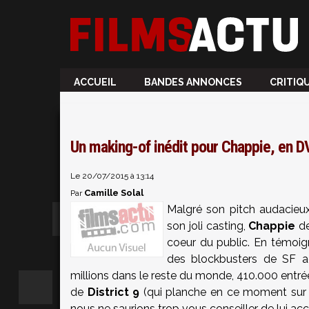
ACCUEIL
BANDES ANNONCES
CRITIQ
Un making-of inédit pour Chappie, en D
Le 20/07/2015 à 13:14
Camille Solal
Par
Malgré son pitch audacieux
son joli casting,
Chappie
de
coeur du public. En témoig
des blockbusters de SF act
millions dans le reste du monde, 410.000 entré
de
District 9
(qui planche en ce moment sur 
nous ne saurions trop vous conseiller de lui a