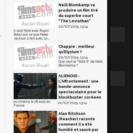
Neill Blomkamp va
produire un film tiré
t
du superbe court
,
"The Leviathan"
20/07/2015, 13:14
s
Il veut faire avec Ruairi
e
Robinson ce que Peter
Jackson a fait avec lui...
Chappie : meilleur
qu’Elysium ?
20/07/2015, 13:14
Que vaut le "Wall-E" de Neill
Blomkamp ?
ALIENOID -
L'Affrontement : une
bande-annonce
spectaculaire pour le
blockbuster coréeen
au cinéma le 28 août en
20/07/2015, 13:14
France
Alan Ritchson
(Reacher) raconte
comment il a été
humilié et sauvé par