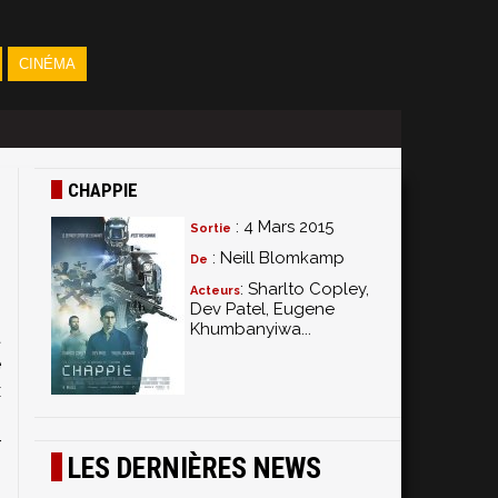
CINÉMA
CHAPPIE
: 4 Mars 2015
Sortie
: Neill Blomkamp
De
: Sharlto Copley,
Acteurs
Dev Patel, Eugene
Khumbanyiwa...
t
e
x
0
r
LES DERNIÈRES NEWS
,