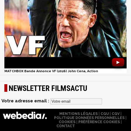
►
MATCHBOX Bande Annonce VF (2026) John Cena, Action
NEWSLETTER FILMSACTU
Votre adresse email :
MENTIONS LÉGALES
|
CGU
|
CGV
|
POLITIQUE DONNÉES PERSONNELLES
|
COOKIES
|
PRÉFÉRENCE COOKIES
|
CONTACT